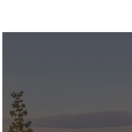
Artikkelien
sivutus