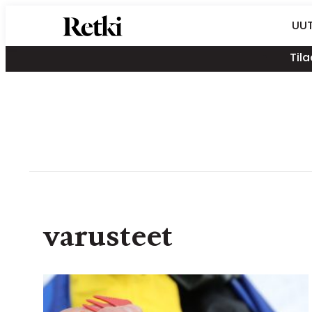
Siirry
Retki-lehti
UUT
suoraan
Retkeily,
sisältöön
Tila
vaellus,
ulkoilu,
melonta,
maastopyöräily
varusteet