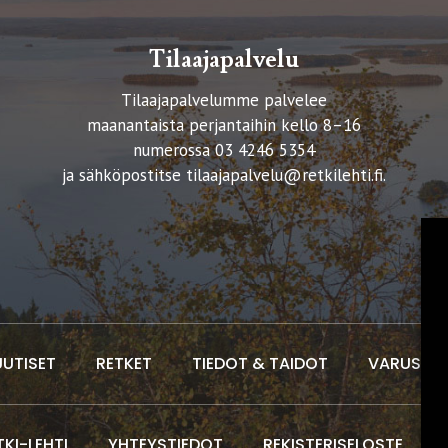
Tilaajapalvelu
Tilaajapalvelumme palvelee
maanantaista perjantaihin kello 8–16
numerossa 03 4246 5354
ja sähköpostitse
tilaajapalvelu@retkilehti.fi
.
UUTISET
RETKET
TIEDOT & TAIDOT
VARUSTEE
TKI-LEHTI
YHTEYSTIEDOT
REKISTERISELOSTE