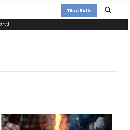
Tilaa Retki
rtti