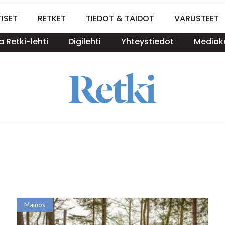
ISET
RETKET
TIEDOT & TAIDOT
VARUSTEET
a Retki-lehti
Digilehti
Yhteystiedot
Mediako