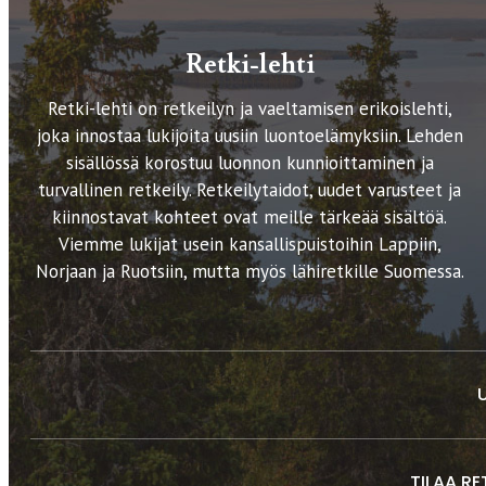
Retki-lehti
Retki-lehti on retkeilyn ja vaeltamisen erikoislehti,
joka innostaa lukijoita uusiin luontoelämyksiin. Lehden
sisällössä korostuu luonnon kunnioittaminen ja
turvallinen retkeily. Retkeilytaidot, uudet varusteet ja
kiinnostavat kohteet ovat meille tärkeää sisältöä.
Viemme lukijat usein kansallispuistoihin Lappiin,
Norjaan ja Ruotsiin, mutta myös lähiretkille Suomessa.
TILAA RE