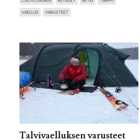
CAJ KOSKINEN
RETKEILY
RETKI
TARPPI
VAELLUS
VARUSTEET
Talvivaelluksen varusteet