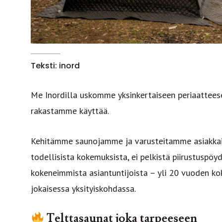
Teksti: inord
Me Inordilla uskomme yksinkertaiseen periaatteese
rakastamme käyttää.
Kehitämme saunojamme ja varusteitamme asiakka
todellisista kokemuksista, ei pelkistä piirustuspö
kokeneimmista asiantuntijoista – yli 20 vuoden ko
jokaisessa yksityiskohdassa.
Telttasaunat joka tarpeeseen