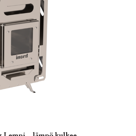
 Lempi – lämpö kulkee