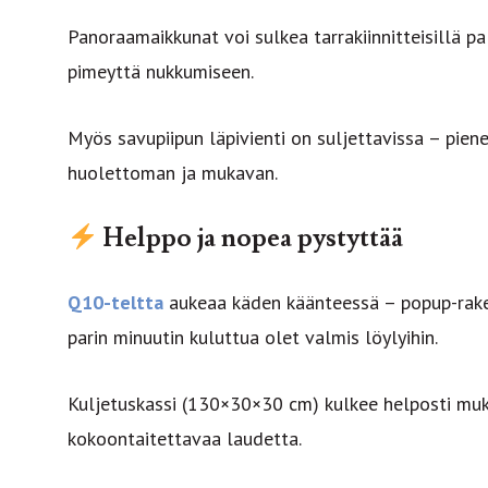
Panoraamaikkunat voi sulkea tarrakiinnitteisillä pal
pimeyttä nukkumiseen.
Myös savupiipun läpivienti on suljettavissa – pien
huolettoman ja mukavan.
Helppo ja nopea pystyttää
Q10-teltta
aukeaa käden käänteessä – popup-rake
parin minuutin kuluttua olet valmis löylyihin.
Kuljetuskassi (130×30×30 cm) kulkee helposti muka
kokoontaitettavaa laudetta.