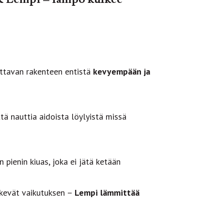
ettavan rakenteen entistä
kevyempään ja
ttä nauttia aidoista löylyistä missä
n pienin kiuas, joka ei jätä ketään
ekevät vaikutuksen –
Lempi lämmittää