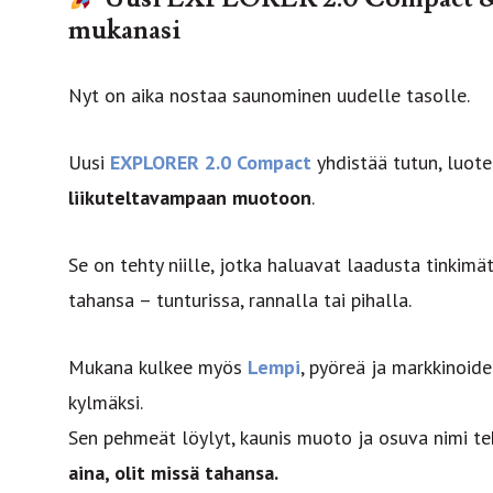
mukanasi
Nyt on aika nostaa saunominen uudelle tasolle.
Uusi
EXPLORER 2.0 Compact
yhdistää tutun, luot
liikuteltavampaan muotoon
.
Se on tehty niille, jotka haluavat laadusta tinkimä
tahansa – tunturissa, rannalla tai pihalla.
Mukana kulkee myös
Lempi
, pyöreä ja markkinoide
kylmäksi.
Sen pehmeät löylyt, kaunis muoto ja osuva nimi t
aina, olit missä tahansa.