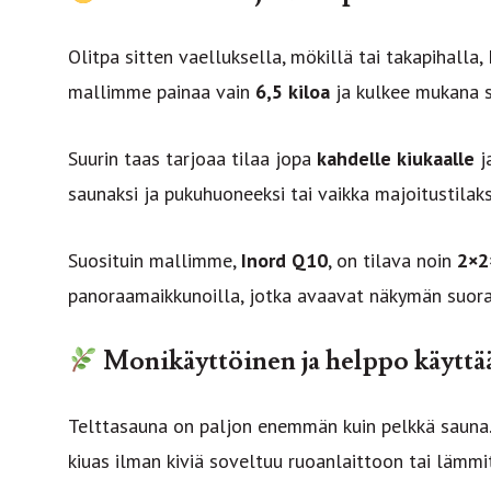
Olitpa sitten vaelluksella, mökillä tai takapihalla, 
mallimme painaa vain
6,5 kiloa
ja kulkee mukana s
Suurin taas tarjoaa tilaa jopa
kahdelle kiukaalle
j
saunaksi ja pukuhuoneeksi tai vaikka majoitustilaks
Suosituin mallimme,
Inord Q10
, on tilava noin
2×2
panoraamaikkunoilla, jotka avaavat näkymän suor
Monikäyttöinen ja helppo käyttä
Telttasauna on paljon enemmän kuin pelkkä sauna
kiuas ilman kiviä soveltuu ruoanlaittoon tai lämmi