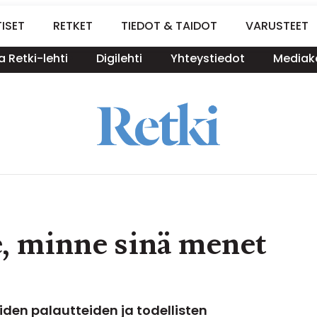
ISET
RETKET
TIEDOT & TAIDOT
VARUSTEET
a Retki-lehti
Digilehti
Yhteystiedot
Mediako
e, minne sinä menet
iden palautteiden ja todellisten