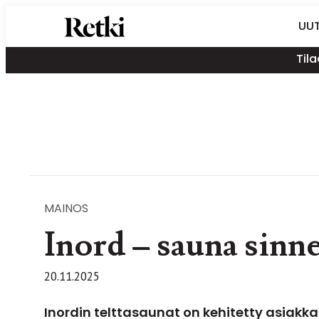
Siirry
Retki-lehti
UUT
suoraan
Retkeily,
sisältöön
Tila
vaellus,
ulkoilu,
melonta,
maastopyöräily
MAINOS
Inord – sauna sinn
20.11.2025
Inordin telttasaunat on kehitetty asiakka