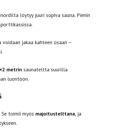
Inordilta löytyy juuri sopiva sauna. Pienin
porttikassissa.
a voidaan jakaa kahteen osaan –
i.
×2 metrin
saunateltta suurilla
aan luontoon.
ä
. Se toimii myös
majoitustelttana
, ja
tykseen.