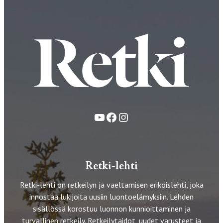
YouTube
Facebook
Instagram
Retki-lehti
Retki-lehti on retkeilyn ja vaeltamisen erikoislehti, joka
innostaa lukijoita uusiin luontoelämyksiin. Lehden
sisällössä korostuu luonnon kunnioittaminen ja
turvallinen retkeily. Retkeilytaidot, uudet varusteet ja