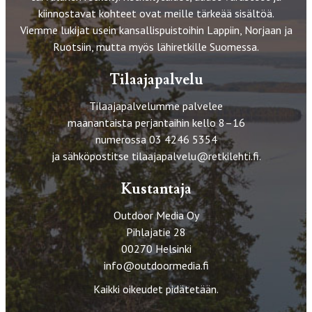
kiinnostavat kohteet ovat meille tärkeää sisältöä.
Viemme lukijat usein kansallispuistoihin Lappiin, Norjaan ja
Ruotsiin, mutta myös lähiretkille Suomessa.
Tilaajapalvelu
Tilaajapalvelumme palvelee
maanantaista perjantaihin kello 8–16
numerossa 03 4246 5354
ja sähköpostitse
tilaajapalvelu@retkilehti.fi
.
Kustantaja
Outdoor Media Oy
Pihlajatie 28
00270 Helsinki
info@outdoormedia.fi
Kaikki oikeudet pidätetään.