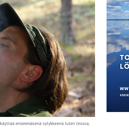
in käyttää ensimmäisenä sytykkeenä tulen teossa,