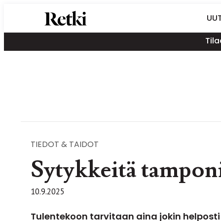
Siirry
Retki-lehti
UUT
suoraan
Retkeily,
sisältöön
Tila
vaellus,
ulkoilu,
melonta,
maastopyöräily
TIEDOT & TAIDOT
Sytykkeitä tampon
10.9.2025
Tulentekoon tarvitaan aina jokin helposti