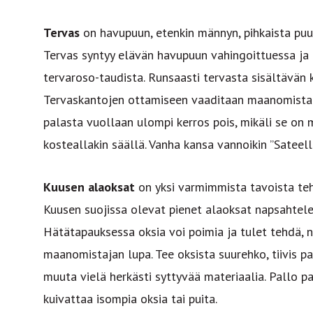
Tervas
on havupuun, etenkin männyn, pihkaista puua
Tervas syntyy elävän havupuun vahingoittuessa ja k
tervaroso-taudista. Runsaasti tervasta sisältävän 
Tervaskantojen ottamiseen vaaditaan maanomistaj
palasta vuollaan ulompi kerros pois, mikäli se on 
kosteallakin säällä. Vanha kansa vannoikin ”Sateell
Kuusen alaoksat
on yksi varmimmista tavoista teh
Kuusen suojissa olevat pienet alaoksat napsahtele
Hätätapauksessa oksia voi poimia ja tulet tehdä, 
maanomistajan lupa. Tee oksista suurehko, tiivis pal
muuta vielä herkästi syttyvää materiaalia. Pallo pa
kuivattaa isompia oksia tai puita.