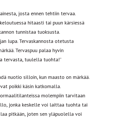
inesta, josta ennen tehtiin tervaa.
eloutuessa hitaasti tai puun kärsiessä
kannon tunnistaa tuoksusta.
an lupa. Tervaskannosta otetusta
märkää. Tervaspuu palaa hyvin
a tervasta, tuulella tuohta!”
dä nuotio silloin, kun maasto on märkää.
vat poikki käsin katkomalla.
normaalitilanteissa molempiin tarvitaan
lo, jonka keskelle voi laittaa tuohta tai
laa pitkään, joten sen yläpuolella voi