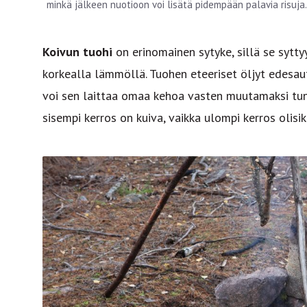
minkä jälkeen nuotioon voi lisätä pidempään palavia risuja
Koivun tuohi
on erinomainen sytyke, sillä se sytty
korkealla lämmöllä. Tuohen eteeriset öljyt edesau
voi sen laittaa omaa kehoa vasten muutamaksi tu
sisempi kerros on kuiva, vaikka ulompi kerros olisik