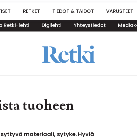
ISET
RETKET
TIEDOT & TAIDOT
VARUSTEET
a Retki-lehti
Digilehti
Yhteystiedot
Mediako
ista tuoheen
 syttyvä materiaali, sytyke. Hyviä