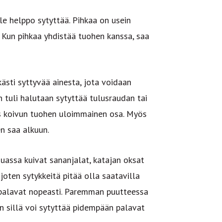
le helppo sytyttää. Pihkaa on usein
 Kun pihkaa yhdistää tuohen kanssa, saa
rkästi syttyvää ainesta, jota voidaan
n tuli halutaan sytyttää tulusraudan tai
ös koivun tuohen uloimmainen osa. Myös
en saa alkuun.
assa kuivat sananjalat, katajan oksat
 joten sytykkeitä pitää olla saatavilla
 palavat nopeasti. Paremman puutteessa
en sillä voi sytyttää pidempään palavat