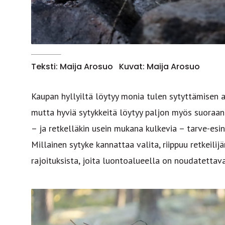
Teksti: Maija Arosuo
Kuvat: Maija Arosuo
Kaupan hyllyiltä löytyy monia tulen sytyttämisen a
mutta hyviä sytykkeitä löytyy paljon myös suoraan
– ja retkelläkin usein mukana kulkevia – tarve-esi
Millainen sytyke kannattaa valita, riippuu retkeili
rajoituksista, joita luontoalueella on noudatettav