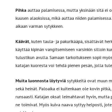
Pihka
auttaa palamisessa, mutta yksinään sitä ei o
kuusen alaoksissa, mikä auttaa niiden palamisessa.
aikaan varman sytykkeen.
Käävät
, kuten taula- ja pakurikääpä, sisältävät he
käyttää kipinän vangitsemiseen varsinkin silloin ku
tulustikun avulla. Samaan tarkoitukseen sopii my
katajan kuoresta voi tehdä pienen pesän, jolla tul
Muita luonnosta löytyviä
sytykkeitä ovat muun mu
sekä heinät. Paloaika ei kuitenkaan ole kovin pitkä,
runsaasti. Katajan oksat leimahtavat hyvin, mutta
ne toimivat. Myös kuiva naava syttyy helposti, jot