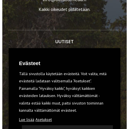
Kaikki oikeudet pidätetään.
UUTISET
RETKET
Evästeet
TIEDOT & TAIDOT
Tällä sivustolla käytetään evästeitä. Voit valita, mitä
VARUSTEET
evästeitä ladataan valitsemalla "Asetukset".
Painamalla "Hyväksy kaikki", hyväksyt kaikkien
evästeiden latauksen. Hyväksy välttämättömät -
TILAA RETKI-LEHTI
valinta estää kaikki muut, paitsi sivuston toiminnan
kannalta välttämättömät evästeet.
YHTEYSTIEDOT
Lue lisää
Asetukset
REKISTERISELOSTE