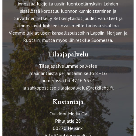
innostaa lukijoita uusiin luontoelämyksiin. Lehden
sisällössä korostuu luonnon kunnioittaminen ja
turvallinen retkeily. Retkeilytaidot, uudet varusteet ja
kiinnostavat kohteet ovat meille tärkeää sisältöä.
Viemme lukijat usein kansallispuistoihin Lappiin, Norjaan ja
Ruotsiin, mutta myös lähiretkille Suomessa.
Tilaajapalvelu
Tilaajapalvelumme palvelee
maanantaista perjantaihin kello 8–16
numerossa 03 4246 5354
ja sähköpostitse
tilaajapalvelu@retkilehti.fi
.
Kustantaja
Outdoor Media Oy
Pihlajatie 28
00270 Helsinki
info@outdoormedia.fi