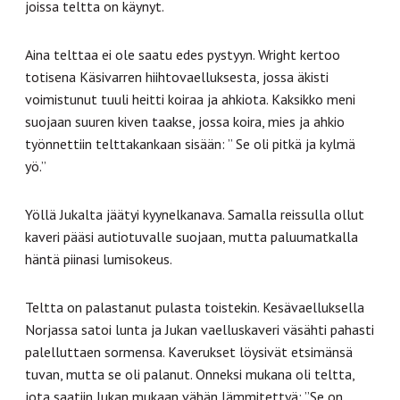
joissa teltta on käynyt.
Aina telttaa ei ole saatu edes pystyyn. Wright kertoo
totisena Käsivarren hiihtovaelluksesta, jossa äkisti
voimistunut tuuli heitti koiraa ja ahkiota. Kaksikko meni
suojaan suuren kiven taakse, jossa koira, mies ja ahkio
työnnettiin telttakankaan sisään: ” Se oli pitkä ja kylmä
yö.”
Yöllä Jukalta jäätyi kyynelkanava. Samalla reissulla ollut
kaveri pääsi autiotuvalle suojaan, mutta paluumatkalla
häntä piinasi lumisokeus.
Teltta on palastanut pulasta toistekin. Kesävaelluksella
Norjassa satoi lunta ja Jukan vaelluskaveri väsähti pahasti
palelluttaen sormensa. Kaverukset löysivät etsimänsä
tuvan, mutta se oli palanut. Onneksi mukana oli teltta,
jota saatiin Jukan mukaan vähän lämmitettyä: ”Se on