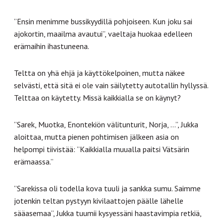
”Ensin menimme bussikyydillä pohjoiseen. Kun joku sai
ajokortin, maailma avautui”, vaeltaja huokaa edelleen
erämaihin ihastuneena.
Teltta on yhä ehjä ja käyttökelpoinen, mutta näkee
selvästi, että sitä ei ole vain säilytetty autotallin hyllyssä.
Telttaa on käytetty. Missä kaikkialla se on käynyt?
”Sarek, Muotka, Enontekiön välitunturit, Norja, …”, Jukka
aloittaa, mutta pienen pohtimisen jälkeen asia on
helpompi tiivistää: ”Kaikkialla muualla paitsi Vätsärin
erämaassa.”
”Sarekissa oli todella kova tuuli ja sankka sumu. Saimme
jotenkin teltan pystyyn kivilaattojen päälle lähelle
sääasemaa”, Jukka tuumii kysyessäni haastavimpia retkiä,