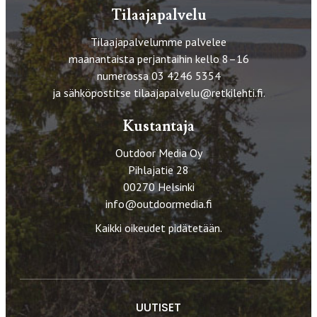
Tilaajapalvelu
Tilaajapalvelumme palvelee
maanantaista perjantaihin kello 8–16
numerossa 03 4246 5354
ja sähköpostitse
tilaajapalvelu@retkilehti.fi
.
Kustantaja
Outdoor Media Oy
Pihlajatie 28
00270 Helsinki
info@outdoormedia.fi
Kaikki oikeudet pidätetään.
UUTISET