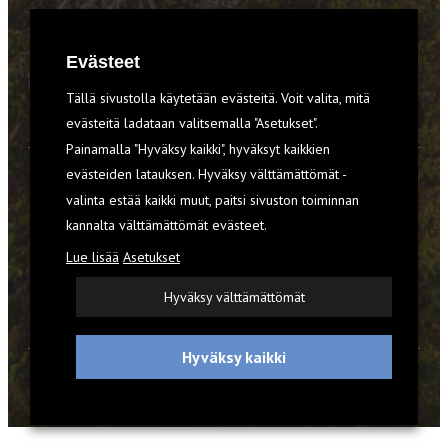
RETKET
Evästeet
TIEDOT & TAIDOT
Tällä sivustolla käytetään evästeitä. Voit valita, mitä
VARUSTEET
evästeitä ladataan valitsemalla "Asetukset".
Painamalla "Hyväksy kaikki", hyväksyt kaikkien
evästeiden latauksen. Hyväksy välttämättömät -
TILAA RETKI-LEHTI
valinta estää kaikki muut, paitsi sivuston toiminnan
kannalta välttämättömät evästeet.
YHTEYSTIEDOT
Lue lisää
Asetukset
REKISTERISELOSTE
Hyväksy välttämättömät
EVÄSTEET
Hyväksy kaikki
© 2026 Retki-lehti