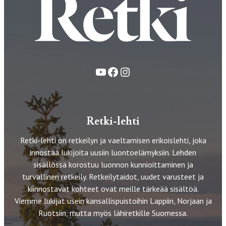
YouTube
Facebook
Instagram
Retki-lehti
Retki-lehti on retkeilyn ja vaeltamisen erikoislehti, joka
innostaa lukijoita uusiin luontoelämyksiin. Lehden
sisällössä korostuu luonnon kunnioittaminen ja
turvallinen retkeily. Retkeilytaidot, uudet varusteet ja
kiinnostavat kohteet ovat meille tärkeää sisältöä.
Viemme lukijat usein kansallispuistoihin Lappiin, Norjaan ja
Ruotsiin, mutta myös lähiretkille Suomessa.