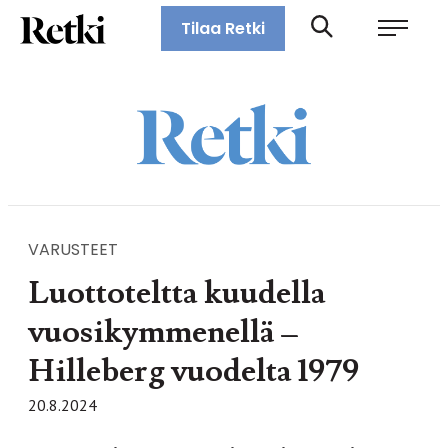
Siirry
Retki-lehti
Tilaa Retki
suoraan
Retkeily,
sisältöön
vaellus,
ulkoilu,
melonta,
maastopyöräily
VARUSTEET
Luottoteltta kuudella
vuosikymmenellä –
Hilleberg vuodelta 1979
20.8.2024