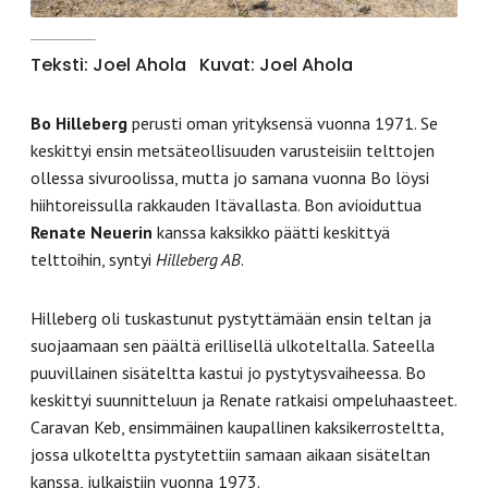
Teksti: Joel Ahola
Kuvat: Joel Ahola
Bo Hilleberg
perusti oman yrityksensä vuonna 1971. Se
keskittyi ensin metsäteollisuuden varusteisiin telttojen
ollessa sivuroolissa, mutta jo samana vuonna Bo löysi
hiihtoreissulla rakkauden Itävallasta. Bon avioiduttua
Renate Neuerin
kanssa kaksikko päätti keskittyä
telttoihin, syntyi
Hilleberg AB
.
Hilleberg oli tuskastunut pystyttämään ensin teltan ja
suojaamaan sen päältä erillisellä ulkoteltalla. Sateella
puuvillainen sisäteltta kastui jo pystytysvaiheessa. Bo
keskittyi suunnitteluun ja Renate ratkaisi ompeluhaasteet.
Caravan Keb, ensimmäinen kaupallinen kaksikerrosteltta,
jossa ulkoteltta pystytettiin samaan aikaan sisäteltan
kanssa, julkaistiin vuonna 1973.