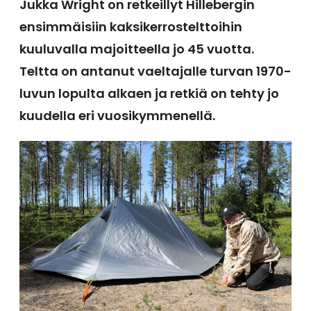
Jukka Wright on retkeillyt Hillebergin
ensimmäisiin kaksikerrostelttoihin
kuuluvalla majoitteella jo 45 vuotta.
Teltta on antanut vaeltajalle turvan 1970-
luvun lopulta alkaen ja retkiä on tehty jo
kuudella eri vuosikymmenellä.