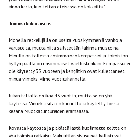
ainoa kerta, kun teltan eteisessä on kokkailtu.”
Toimiva kokonaisuus
Monella retkeilijällä on useita vuosikymmeniä vanhoja
varusteita, mutta niitä säilytetään lähinnä muistoina.
Minulla on tallessa ensimmäinen kompassini ja toimiston
hyllyn päällä on ensimmäiset vaelluskenkäni. Kompassia ei
ole käytetty 35 vuoteen ja kengätkin ovat kuljettaneet
minua viimeksi viime vuosituhannella.
Jukan teltalla on ikää 45 vuotta, mutta se on yhä
käytössä. Viimeksi sitä on kannettu ja käytetty toissa
kesänä Muotkatuntureiden erämaassa.
Kovasta käytöstä ja pitkästä iästä huolimatta teltta on
yhä toimiva ratkaisu. Makuutilan sivuseinät kallistuvat