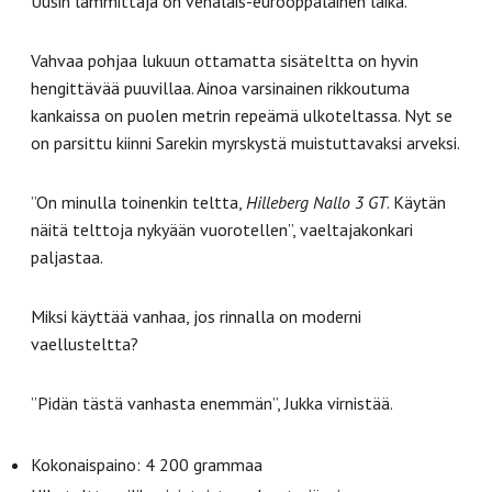
Uusin lämmittäjä on venäläis-eurooppalainen laika.
Vahvaa pohjaa lukuun ottamatta sisäteltta on hyvin
hengittävää puuvillaa. Ainoa varsinainen rikkoutuma
kankaissa on puolen metrin repeämä ulkoteltassa. Nyt se
on parsittu kiinni Sarekin myrskystä muistuttavaksi arveksi.
”On minulla toinenkin teltta,
Hilleberg Nallo 3 GT
. Käytän
näitä telttoja nykyään vuorotellen”, vaeltajakonkari
paljastaa.
Miksi käyttää vanhaa, jos rinnalla on moderni
vaellusteltta?
”Pidän tästä vanhasta enemmän”, Jukka virnistää.
Kokonaispaino: 4 200 grammaa