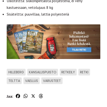
Ulkoteltta: silikonipintaista polyesteriä, ei veny
kastuessaan, vetolujuus 8 kg
Sisäteltta: puuvillaa, lattia polyesteriä
HILLEBERG
KANSALLISPUISTO
RETKEILY
RETKI
TELTTA
VAELLUS
VARUSTEET
Facebook
WhatsApp
X
Threads
Jaa: