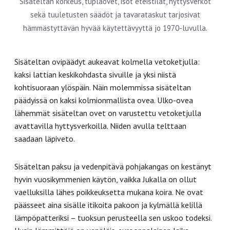
Sisäteltan korkeus, tuplaovet, isot eteistilat, hyttysverkot
sekä tuuletusten säädöt ja tavarataskut tarjosivat
hämmästyttävän hyvää käytettävyyttä jo 1970-luvulla.
Sisäteltan ovipäädyt aukeavat kolmella vetoketjulla:
kaksi lattian keskikohdasta sivuille ja yksi niistä
kohtisuoraan ylöspäin. Näin molemmissa sisäteltan
päädyissä on kaksi kolmionmallista ovea. Ulko-ovea
lähemmät sisäteltan ovet on varustettu vetoketjulla
avattavilla hyttysverkoilla. Niiden avulla telttaan
saadaan läpiveto.
Sisäteltan paksu ja vedenpitävä pohjakangas on kestänyt
hyvin vuosikymmenien käytön, vaikka Jukalla on ollut
vaelluksilla lähes poikkeuksetta mukana koira. Ne ovat
päässeet aina sisälle itikoita pakoon ja kylmällä kelillä
lämpöpatteriksi – tuoksun perusteella sen uskoo todeksi.