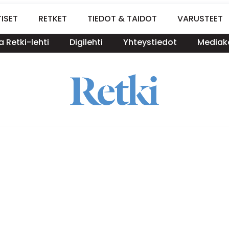
ISET
RETKET
TIEDOT & TAIDOT
VARUSTEET
a Retki-lehti
Digilehti
Yhteystiedot
Mediako