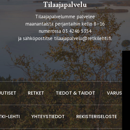
Tilaajapalvelu
Tilaajapalvelumme palvelee
maanantaista perjantaihin kello 8–16
numerossa 03 4246 5354
ja sähköpostitse
tilaajapalvelu@retkilehti.fi
.
UUTISET
RETKET
TIEDOT & TAIDOT
VARUSTEE
TKI-LEHTI
YHTEYSTIEDOT
REKISTERISELOSTE