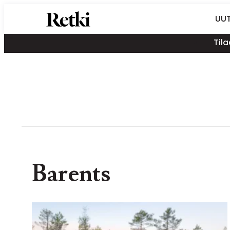
Siirry
Retki-lehti
UUT
suoraan
Retkeily,
sisältöön
Tila
vaellus,
ulkoilu,
melonta,
maastopyöräily
Barents