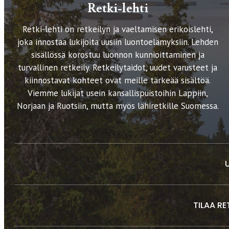
Retki-lehti
Retki-lehti on retkeilyn ja vaeltamisen erikoislehti,
joka innostaa lukijoita uusiin luontoelämyksiin. Lehden
sisällössä korostuu luonnon kunnioittaminen ja
turvallinen retkeily. Retkeilytaidot, uudet varusteet ja
kiinnostavat kohteet ovat meille tärkeää sisältöä.
Viemme lukijat usein kansallispuistoihin Lappiin,
Norjaan ja Ruotsiin, mutta myös lähiretkille Suomessa.
TILAA RE