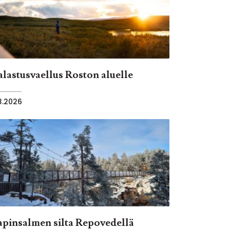
alastusvaellus Roston aluelle
.3.2026
apinsalmen silta Repovedellä