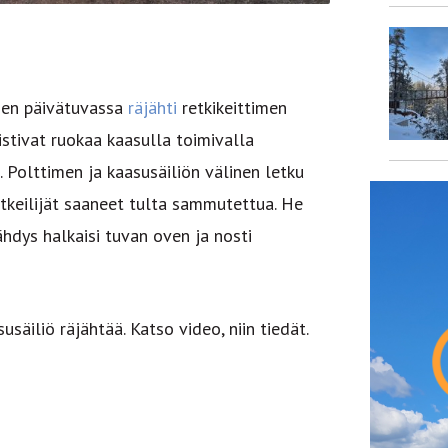
en päivätuvassa
räjähti
retkikeittimen
mistivat ruokaa kaasulla toimivalla
Polttimen ja kaasusäiliön välinen letku
retkeilijät saaneet tulta sammutettua. He
jähdys halkaisi tuvan oven ja nosti
usäiliö räjähtää. Katso video, niin tiedät.