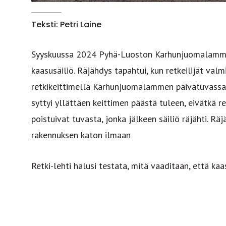
Teksti: Petri Laine
Syyskuussa 2024 Pyhä-Luoston Karhunjuomalamm
kaasusäiliö. Räjähdys tapahtui, kun retkeilijät val
retkikeittimellä Karhunjuomalammen päivätuvassa. 
syttyi yllättäen keittimen päästä tuleen, eivätkä 
poistuivat tuvasta, jonka jälkeen säiliö räjähti. Rä
rakennuksen katon ilmaan
Retki-lehti halusi testata, mitä vaaditaan, että kaas