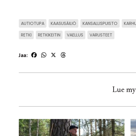
AUTIOTUPA
KAASUSÄILIÖ
KANSALLISPUISTO
KARH
RETKI
RETKIKEITIN
VAELLUS
VARUSTEET
Jaa:
Facebook
WhatsApp
X
Threads
Lue my