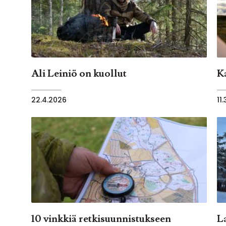
Ali Leiniö on kuollut
K
22.4.2026
11
10 vinkkiä retkisuunnistukseen
L