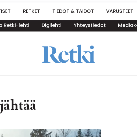
ISET
RETKET
TIEDOT & TAIDOT
VARUSTEET
a Retki-lehti
Digilehti
Yhteystiedot
Mediako
jähtää