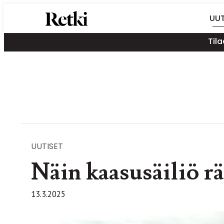
Siirry
Retki-lehti
UUT
suoraan
Retkeily,
sisältöön
Tila
vaellus,
ulkoilu,
melonta,
maastopyöräily
UUTISET
Näin kaasusäiliö rä
13.3.2025