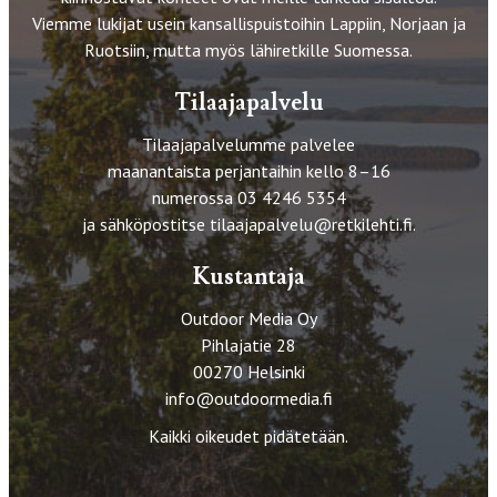
Viemme lukijat usein kansallispuistoihin Lappiin, Norjaan ja
Ruotsiin, mutta myös lähiretkille Suomessa.
Tilaajapalvelu
Tilaajapalvelumme palvelee
maanantaista perjantaihin kello 8–16
numerossa 03 4246 5354
ja sähköpostitse
tilaajapalvelu@retkilehti.fi
.
Kustantaja
Outdoor Media Oy
Pihlajatie 28
00270 Helsinki
info@outdoormedia.fi
Kaikki oikeudet pidätetään.