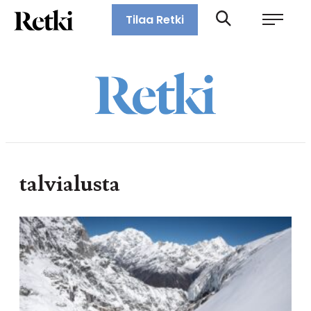
Siirry
Retki-lehti
Tilaa Retki
suoraan
Retkeily,
sisältöön
vaellus,
ulkoilu,
melonta,
maastopyöräily
talvialusta