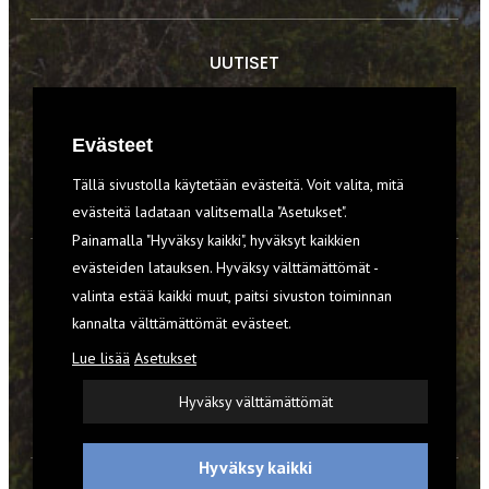
UUTISET
RETKET
Evästeet
TIEDOT & TAIDOT
Tällä sivustolla käytetään evästeitä. Voit valita, mitä
VARUSTEET
evästeitä ladataan valitsemalla "Asetukset".
Painamalla "Hyväksy kaikki", hyväksyt kaikkien
evästeiden latauksen. Hyväksy välttämättömät -
TILAA RETKI-LEHTI
valinta estää kaikki muut, paitsi sivuston toiminnan
kannalta välttämättömät evästeet.
YHTEYSTIEDOT
Lue lisää
Asetukset
REKISTERISELOSTE
Hyväksy välttämättömät
EVÄSTEET
Hyväksy kaikki