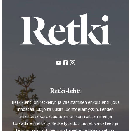
YouTube
Facebook
Instagram
Retki-lehti
Retki-lehti on retkeilyn ja vaeltamisen erikoislehti, joka
innostaa lukijoita uusiin luontoelämyksiin. Lehden
sisällössä korostuu luonnon kunnioittaminen ja
turvallinen retkeily. Retkeilytaidot, uudet varusteet ja
kiinnostavat kohteet ovat meille tärkeää sisältöä.