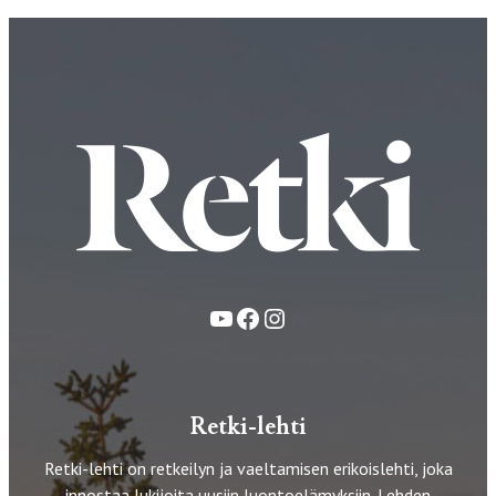
YouTube
Facebook
Instagram
Retki-lehti
Retki-lehti on retkeilyn ja vaeltamisen erikoislehti, joka
innostaa lukijoita uusiin luontoelämyksiin. Lehden