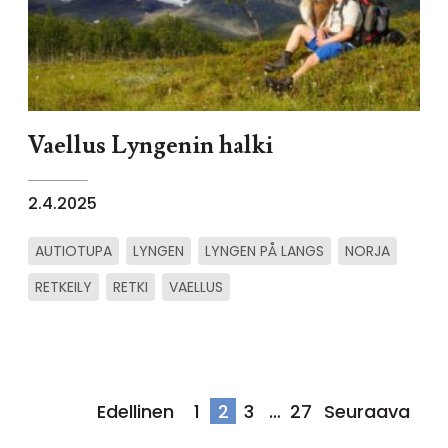
Vaellus Lyngenin halki
2.4.2025
AUTIOTUPA
LYNGEN
LYNGEN PÅ LANGS
NORJA
RETKEILY
RETKI
VAELLUS
Artikkelien
Edellinen
1
2
3
…
27
Seuraava
sivutus