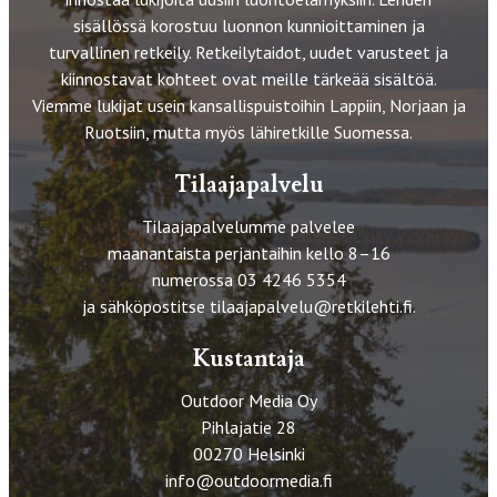
sisällössä korostuu luonnon kunnioittaminen ja
turvallinen retkeily. Retkeilytaidot, uudet varusteet ja
kiinnostavat kohteet ovat meille tärkeää sisältöä.
Viemme lukijat usein kansallispuistoihin Lappiin, Norjaan ja
Ruotsiin, mutta myös lähiretkille Suomessa.
Tilaajapalvelu
Tilaajapalvelumme palvelee
maanantaista perjantaihin kello 8–16
numerossa 03 4246 5354
ja sähköpostitse
tilaajapalvelu@retkilehti.fi
.
Kustantaja
Outdoor Media Oy
Pihlajatie 28
00270 Helsinki
info@outdoormedia.fi