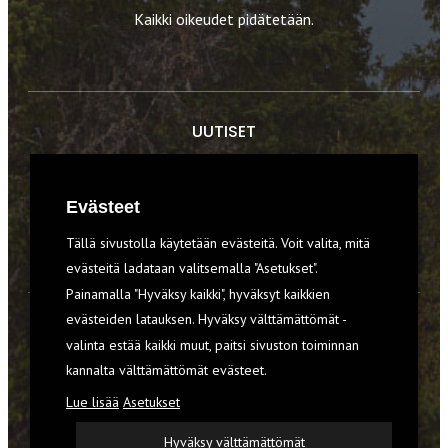
Kaikki oikeudet pidätetään.
UUTISET
RETKET
Evästeet
TIEDOT & TAIDOT
Tällä sivustolla käytetään evästeitä. Voit valita, mitä
VARUSTEET
evästeitä ladataan valitsemalla "Asetukset".
Painamalla "Hyväksy kaikki", hyväksyt kaikkien
evästeiden latauksen. Hyväksy välttämättömät -
TILAA RETKI-LEHTI
valinta estää kaikki muut, paitsi sivuston toiminnan
kannalta välttämättömät evästeet.
YHTEYSTIEDOT
Lue lisää
Asetukset
REKISTERISELOSTE
Hyväksy välttämättömät