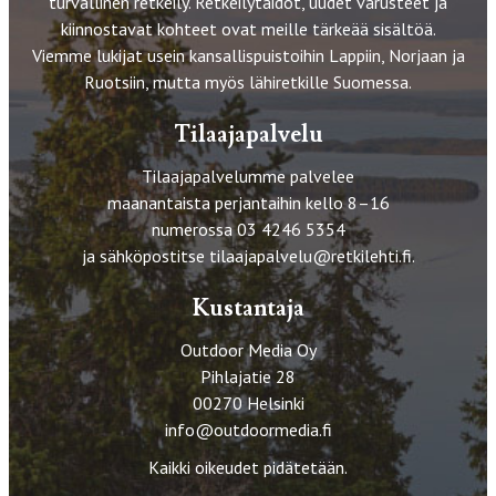
turvallinen retkeily. Retkeilytaidot, uudet varusteet ja
kiinnostavat kohteet ovat meille tärkeää sisältöä.
Viemme lukijat usein kansallispuistoihin Lappiin, Norjaan ja
Ruotsiin, mutta myös lähiretkille Suomessa.
Tilaajapalvelu
Tilaajapalvelumme palvelee
maanantaista perjantaihin kello 8–16
numerossa 03 4246 5354
ja sähköpostitse
tilaajapalvelu@retkilehti.fi
.
Kustantaja
Outdoor Media Oy
Pihlajatie 28
00270 Helsinki
info@outdoormedia.fi
Kaikki oikeudet pidätetään.