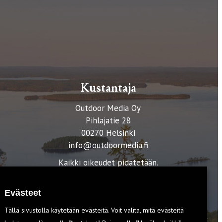
Kustantaja
Outdoor Media Oy
Pihlajatie 28
00270 Helsinki
info@outdoormedia.fi
Kaikki oikeudet pidätetään.
Evästeet
Tällä sivustolla käytetään evästeitä. Voit valita, mitä evästeitä