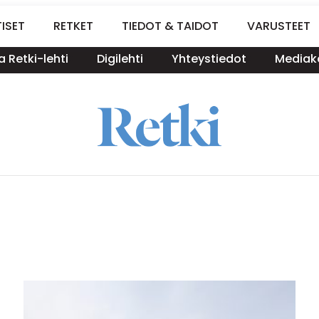
ISET
RETKET
TIEDOT & TAIDOT
VARUSTEET
a Retki-lehti
Digilehti
Yhteystiedot
Mediako