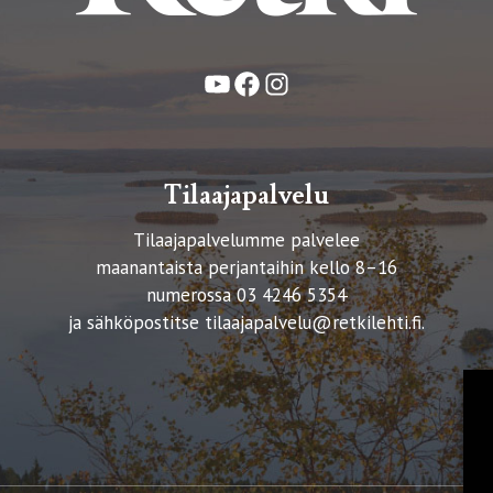
YouTube
Facebook
Instagram
Tilaajapalvelu
Tilaajapalvelumme palvelee
maanantaista perjantaihin kello 8–16
numerossa 03 4246 5354
ja sähköpostitse
tilaajapalvelu@retkilehti.fi
.