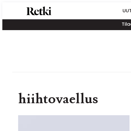
Siirry
Retki-lehti
UUT
suoraan
Retkeily,
sisältöön
Tila
vaellus,
ulkoilu,
melonta,
maastopyöräily
hiihtovaellus