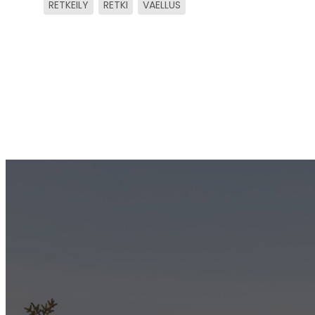
RETKEILY
RETKI
VAELLUS
Artikkelien
sivutus