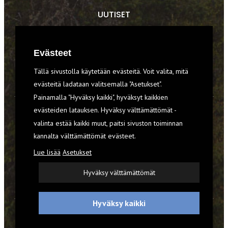
UUTISET
RETKET
Evästeet
TIEDOT & TAIDOT
Tällä sivustolla käytetään evästeitä. Voit valita, mitä
VARUSTEET
evästeitä ladataan valitsemalla "Asetukset".
Painamalla "Hyväksy kaikki", hyväksyt kaikkien
evästeiden latauksen. Hyväksy välttämättömät -
TILAA RETKI-LEHTI
valinta estää kaikki muut, paitsi sivuston toiminnan
kannalta välttämättömät evästeet.
YHTEYSTIEDOT
Lue lisää
Asetukset
REKISTERISELOSTE
Hyväksy välttämättömät
EVÄSTEET
Hyväksy kaikki
© 2026 Retki-lehti