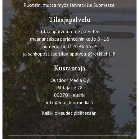
Ruotsiin, mutta myös lähiretkille Suomessa.
Tilaajapalvelu
Tilaajapalvelumme palvelee
maanantaista perjantaihin kello 8–16
numerossa 03 4246 5354
ja sähköpostitse
tilaajapalvelu@retkilehti.fi
.
Kustantaja
Outdoor Media Oy
Pihlajatie 28
00270 Helsinki
info@outdoormedia.fi
Kaikki oikeudet pidätetään.