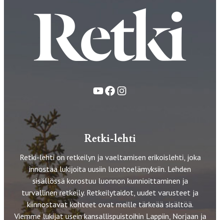
YouTube
Facebook
Instagram
Retki-lehti
Retki-lehti on retkeilyn ja vaeltamisen erikoislehti, joka
innostaa lukijoita uusiin luontoelämyksiin. Lehden
sisällössä korostuu luonnon kunnioittaminen ja
turvallinen retkeily. Retkeilytaidot, uudet varusteet ja
kiinnostavat kohteet ovat meille tärkeää sisältöä.
Viemme lukijat usein kansallispuistoihin Lappiin, Norjaan ja