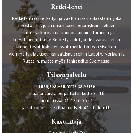
Retki-lehti
Retki-lehti on retkeilyn ja vaeltamisen erikoislehti, joka
innostaa lukijoita uusiin luontoelämyksiin. Lehden
sisällössä korostuu luonnon kunnioittaminen ja
turvallinen retkeily. Retkeilytaidot, uudet varusteet ja
kiinnostavat kohteet ovat meille tärkeää sisältöä.
Viemme lukijat usein kansallispuistoihin Lappiin, Norjaan ja
Ruotsiin, mutta myös lähiretkille Suomessa.
Tilaajapalvelu
Tilaajapalvelumme palvelee
maanantaista perjantaihin kello 8–16
numerossa 03 4246 5354
ja sähköpostitse
tilaajapalvelu@retkilehti.fi
.
Kustantaja
Outdoor Media Oy