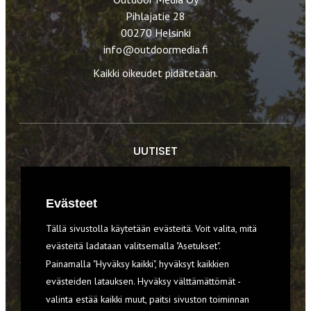
Pihlajatie 28
00270 Helsinki
info@outdoormedia.fi
Kaikki oikeudet pidätetään.
UUTISET
RETKET
Evästeet
TIEDOT & TAIDOT
Tällä sivustolla käytetään evästeitä. Voit valita, mitä
VARUSTEET
evästeitä ladataan valitsemalla "Asetukset".
Painamalla "Hyväksy kaikki", hyväksyt kaikkien
evästeiden latauksen. Hyväksy välttämättömät -
TILAA RETKI-LEHTI
valinta estää kaikki muut, paitsi sivuston toiminnan