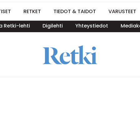
ISET
RETKET
TIEDOT & TAIDOT
VARUSTEET
a Retki-lehti
Digilehti
Yhteystiedot
Mediako