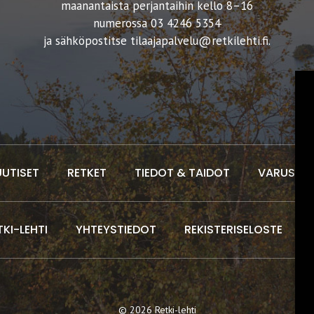
maanantaista perjantaihin kello 8–16
numerossa 03 4246 5354
ja sähköpostitse
tilaajapalvelu@retkilehti.fi
.
UUTISET
RETKET
TIEDOT & TAIDOT
VARUSTEE
TKI-LEHTI
YHTEYSTIEDOT
REKISTERISELOSTE
© 2026 Retki-lehti