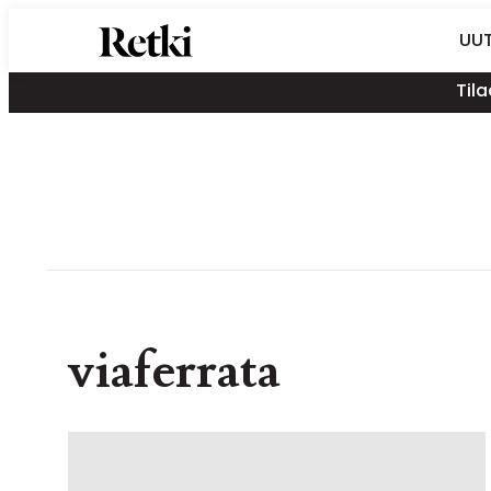
Siirry
Retki-lehti
UUT
suoraan
Retkeily,
sisältöön
Tila
vaellus,
ulkoilu,
melonta,
maastopyöräily
viaferrata