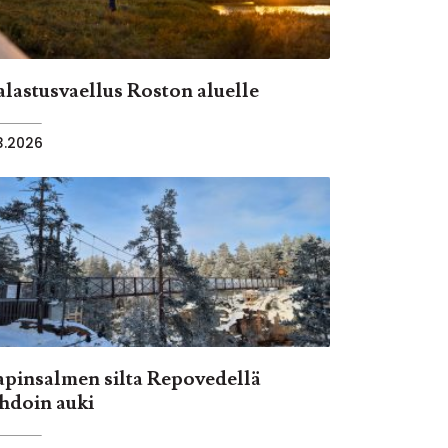
alastusvaellus Roston aluelle
.3.2026
apinsalmen silta Repovedellä
ihdoin auki