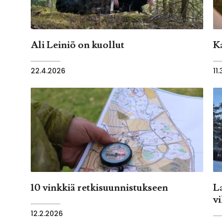
Ali Leiniö on kuollut
K
22.4.2026
11
10 vinkkiä retkisuunnistukseen
L
v
12.2.2026