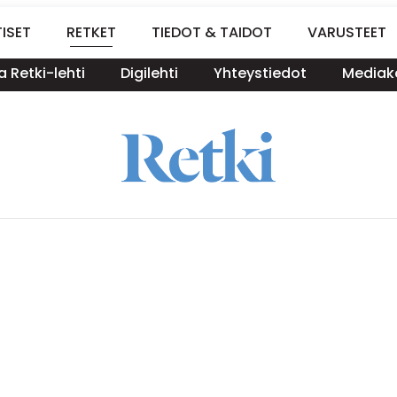
ISET
RETKET
TIEDOT & TAIDOT
VARUSTEET
a Retki-lehti
Digilehti
Yhteystiedot
Mediako