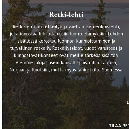
Retki-lehti
Retki-lehti on retkeilyn ja vaeltamisen erikoislehti,
joka innostaa lukijoita uusiin luontoelämyksiin. Lehden
sisällössä korostuu luonnon kunnioittaminen ja
turvallinen retkeily. Retkeilytaidot, uudet varusteet ja
kiinnostavat kohteet ovat meille tärkeää sisältöä.
Viemme lukijat usein kansallispuistoihin Lappiin,
Norjaan ja Ruotsiin, mutta myös lähiretkille Suomessa.
TILAA RE