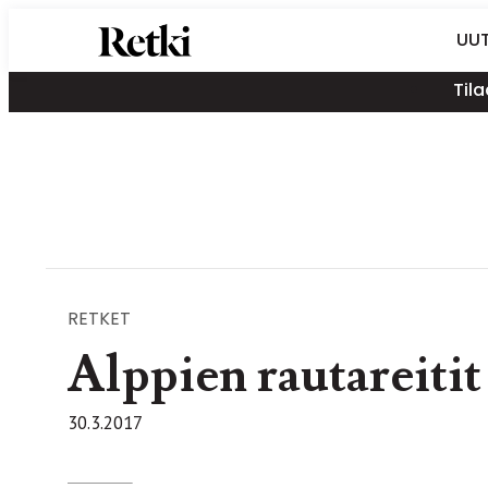
Siirry
Retki-lehti
UUT
suoraan
Retkeily,
sisältöön
Tila
vaellus,
ulkoilu,
melonta,
maastopyöräily
RETKET
Alppien rautareitit
30.3.2017