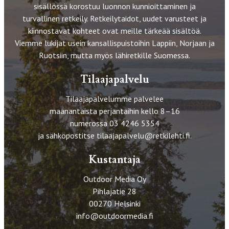
sisällössä korostuu luonnon kunnioittaminen ja
turvallinen retkeily. Retkeilytaidot, uudet varusteet ja
kiinnostavat kohteet ovat meille tärkeää sisältöä.
Viemme lukijat usein kansallispuistoihin Lappiin, Norjaan ja
Ruotsiin, mutta myös lähiretkille Suomessa.
Tilaajapalvelu
Tilaajapalvelumme palvelee
maanantaista perjantaihin kello 8–16
numerossa 03 4246 5354
ja sähköpostitse
tilaajapalvelu@retkilehti.fi
.
Kustantaja
Outdoor Media Oy
Pihlajatie 28
00270 Helsinki
info@outdoormedia.fi