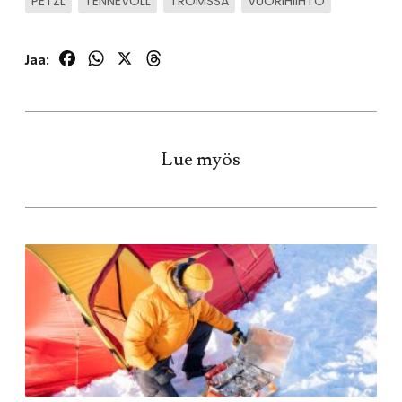
PETZL
TENNEVOLL
TROMSSA
VUORIHIIHTO
Facebook
WhatsApp
X
Threads
Jaa:
Lue myös