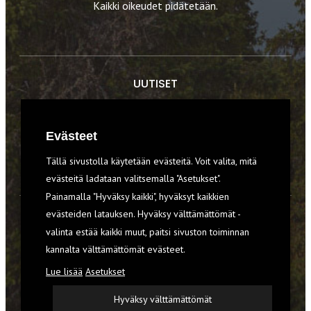
Kaikki oikeudet pidätetään.
UUTISET
RETKET
Evästeet
TIEDOT & TAIDOT
Tällä sivustolla käytetään evästeitä. Voit valita, mitä
VARUSTEET
evästeitä ladataan valitsemalla "Asetukset".
Painamalla "Hyväksy kaikki", hyväksyt kaikkien
evästeiden latauksen. Hyväksy välttämättömät -
TILAA RETKI-LEHTI
valinta estää kaikki muut, paitsi sivuston toiminnan
YHTEYSTIEDOT
kannalta välttämättömät evästeet.
Lue lisää
Asetukset
REKISTERISELOSTE
Hyväksy välttämättömät
EVÄSTEET