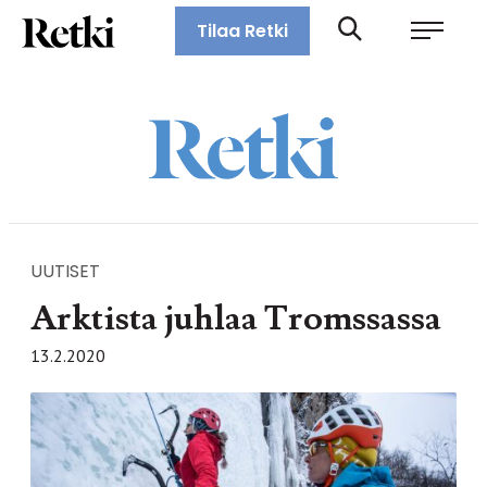
Siirry
Retki-lehti
Tilaa Retki
suoraan
Retkeily,
sisältöön
vaellus,
ulkoilu,
melonta,
maastopyöräily
UUTISET
Arktista juhlaa Tromssassa
13.2.2020