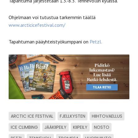
Tapahtuma järjestetään 1.3.-8.3. Tennevollin kylässä.
Ohjelmaan voi tutustua tarkemmin täällä
www.arcticicefestival.com/
Tapahtuman pääyhteistyökumppani on
Petzl.
ARCTIC ICE FESTIVAL
FJELLKYSTEN
HIIHTOVAELLUS
ICE CLIMBING
JÄÄKIIPEILY
KIIPEILY
NOSTO