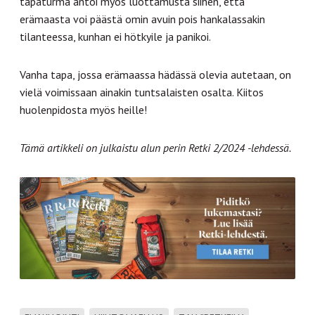
tapaturma antoi myös luottamusta siihen, että
erämaasta voi päästä omin avuin pois hankalassakin
tilanteessa, kunhan ei hötkyile ja panikoi.
Vanha tapa, jossa erämaassa hädässä olevia autetaan, on
vielä voimissaan ainakin tuntsalaisten osalta. Kiitos
huolenpidosta myös heille!
Tämä artikkeli on julkaistu alun perin Retki 2/2024 -lehdessä.