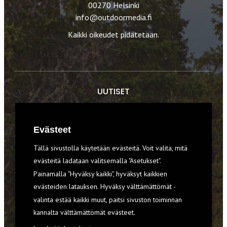
00270 Helsinki
info@outdoormedia.fi
Kaikki oikeudet pidätetään.
UUTISET
RETKET
Evästeet
TIEDOT & TAIDOT
Tällä sivustolla käytetään evästeitä. Voit valita, mitä
VARUSTEET
evästeitä ladataan valitsemalla "Asetukset".
Painamalla "Hyväksy kaikki", hyväksyt kaikkien
evästeiden latauksen. Hyväksy välttämättömät -
TILAA RETKI-LEHTI
valinta estää kaikki muut, paitsi sivuston toiminnan
kannalta välttämättömät evästeet.
YHTEYSTIEDOT