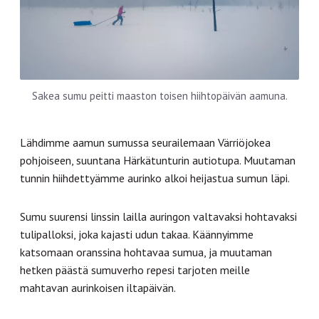
Sakea sumu peitti maaston toisen hiihtopäivän aamuna.
Lähdimme aamun sumussa seurailemaan Värriöjokea
pohjoiseen, suuntana Härkätunturin autiotupa. Muutaman
tunnin hiihdettyämme aurinko alkoi heijastua sumun läpi.
Sumu suurensi linssin lailla auringon valtavaksi hohtavaksi
tulipalloksi, joka kajasti udun takaa. Käännyimme
katsomaan oranssina hohtavaa sumua, ja muutaman
hetken päästä sumuverho repesi tarjoten meille
mahtavan aurinkoisen iltapäivän.