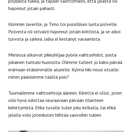
pöydästä tukea, ja tajusin välittömästi, että jalasta oli
hajonnut jotain pahasti.
Kömmin laverille, ja Timo toi pussillisen lunta polvelle.
Polvesta oli selvästi hajonnut jotain kriittistä, ja se alkoi
turvota ja särkeä. Jalka ei kestänyt varaamista.
Mielessä alkoivat pikkuhiljaa pyöriä vaihtoehdot, joista
jokainen tuntuisi huonolta. Olimme tulleet jo kaksi päivää
erämaan etäisimmälle alueelle. Kylmä hiki nousi otsalle:
miten pääsisimme täältä pois?
Tuumailimme vaihtoehtoja ääneen. Kiirettä ei ollut, joten
olisi hyvä odottaa seuraavaan päivään tilanteen
kehittymistä. Ehkä tuvalle tulee joku kelkalla, tai ehkä
jalalla voisi jotenkuten hiihtää sauvoihin tukien.