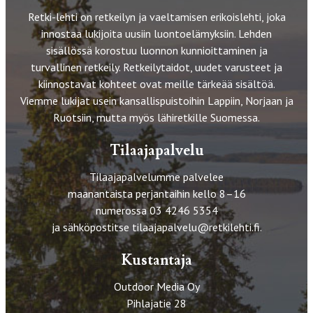
Retki-lehti on retkeilyn ja vaeltamisen erikoislehti, joka
innostaa lukijoita uusiin luontoelämyksiin. Lehden
sisällössä korostuu luonnon kunnioittaminen ja
turvallinen retkeily. Retkeilytaidot, uudet varusteet ja
kiinnostavat kohteet ovat meille tärkeää sisältöä.
Viemme lukijat usein kansallispuistoihin Lappiin, Norjaan ja
Ruotsiin, mutta myös lähiretkille Suomessa.
Tilaajapalvelu
Tilaajapalvelumme palvelee
maanantaista perjantaihin kello 8–16
numerossa 03 4246 5354
ja sähköpostitse
tilaajapalvelu@retkilehti.fi
.
Kustantaja
Outdoor Media Oy
Pihlajatie 28