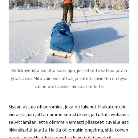
Retkikaverista voi olla suuri apu, jos retkellä sattuu jotain
yllättävää. Mitä vain voi sattua, ja satelliittiviestin on hyvä
väline otettavaksi mukaan retkille.
Sisään astuja oli poromies, joka oli lukenut Härkätunturin
vieraskirjaan jättämämme selostuksen, ja tullut avuliaasti
selvittämään, että olimme varmasti päässeet tuvalle asti
rikkinäisellä jalalla. Heillä oli omakin ongelma, sillä toinen
moottorikelkka oli hajonnut ja kaveri oli jäänyt sitä