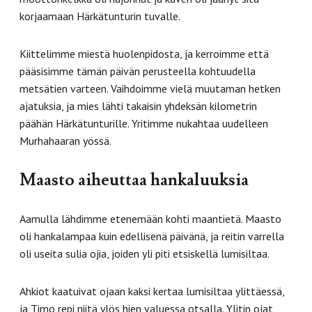
korjaamaan Härkätunturin tuvalle.
Kiittelimme miestä huolenpidosta, ja kerroimme että
pääsisimme tämän päivän perusteella kohtuudella
metsätien varteen. Vaihdoimme vielä muutaman hetken
ajatuksia, ja mies lähti takaisin yhdeksän kilometrin
päähän Härkätunturille. Yritimme nukahtaa uudelleen
Murhahaaran yössä.
Maasto aiheuttaa hankaluuksia
Aamulla lähdimme etenemään kohti maantietä. Maasto
oli hankalampaa kuin edellisenä päivänä, ja reitin varrella
oli useita sulia ojia, joiden yli piti etsiskellä lumisiltaa.
Ahkiot kaatuivat ojaan kaksi kertaa lumisiltaa ylittäessä,
ja Timo repi niitä ylös hien valuessa otsalla. Ylitin ojat