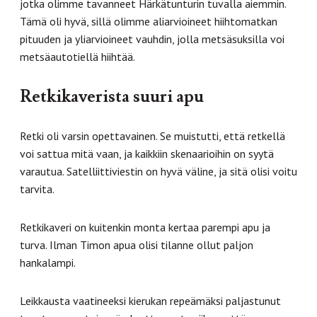
jotka olimme tavanneet Härkätunturin tuvalla aiemmin.
Tämä oli hyvä, sillä olimme aliarvioineet hiihtomatkan
pituuden ja yliarvioineet vauhdin, jolla metsäsuksilla voi
metsäautotiellä hiihtää.
Retkikaverista suuri apu
Retki oli varsin opettavainen. Se muistutti, että retkellä
voi sattua mitä vaan, ja kaikkiin skenaarioihin on syytä
varautua. Satelliittiviestin on hyvä väline, ja sitä olisi voitu
tarvita.
Retkikaveri on kuitenkin monta kertaa parempi apu ja
turva. Ilman Timon apua olisi tilanne ollut paljon
hankalampi.
Leikkausta vaatineeksi kierukan repeämäksi paljastunut