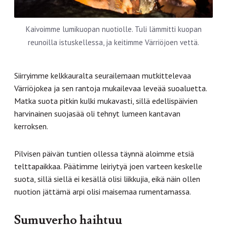
Kaivoimme lumikuopan nuotiolle. Tuli lämmitti kuopan
reunoilla istuskellessa, ja keitimme Värriöjoen vettä.
Siirryimme kelkkauralta seurailemaan mutkittelevaa
Värriöjokea ja sen rantoja mukailevaa leveää suoaluetta.
Matka suota pitkin kulki mukavasti, sillä edellispäivien
harvinainen suojasää oli tehnyt lumeen kantavan
kerroksen.
Pilvisen päivän tuntien ollessa täynnä aloimme etsiä
telttapaikkaa. Päätimme leiriytyä joen varteen keskelle
suota, sillä siellä ei kesällä olisi liikkujia, eikä näin ollen
nuotion jättämä arpi olisi maisemaa rumentamassa.
Sumuverho haihtuu