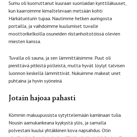
Sumu oli kuorruttanut kuuraan suonlaidan kynttiläkuuset,
kun kaarroimme kimaltelevaan metsään kohti
Härkätunturin tupaa. Nautimme hetken auringosta
portailla, ja vaihdoimme kuulumiset tuvalle
moottorikelkoilla osuneiden riistanhoitotöissä olevien
miesten kanssa.
Tuvalla oli sauna, ja sen lämmittäisimme. Puut oli
pienittävä pitkistä pölleistä, mutta hyvät löylyt talvisen
luonnon keskellä lämmittivät. Nukuimme makeat unet
puhtaina ja hyvin syöneinä.
Jotain hajoaa pahasti
Kömmin makuupussista sytyttelemään kamiinaan tulia.
Nousin aamukankeana kyykystä ylös, ja samalla
polvestani kuului yhtäkkinen kova napsahdus. Otin