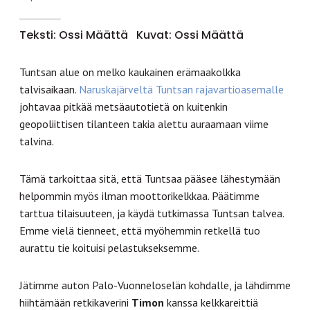
Teksti: Ossi Määttä
Kuvat: Ossi Määttä
Tuntsan alue on melko kaukainen erämaakolkka
talvisaikaan.
Naruskajärveltä Tuntsan rajavartioasemalle
johtavaa pitkää metsäautotietä on kuitenkin
geopoliittisen tilanteen takia alettu auraamaan viime
talvina.
Tämä tarkoittaa sitä, että Tuntsaa pääsee lähestymään
helpommin myös ilman moottorikelkkaa. Päätimme
tarttua tilaisuuteen, ja käydä tutkimassa Tuntsan talvea.
Emme vielä tienneet, että myöhemmin retkellä tuo
aurattu tie koituisi pelastukseksemme.
Jätimme auton Palo-Vuonneloselän kohdalle, ja lähdimme
hiihtämään retkikaverini
Timon
kanssa kelkkareittiä