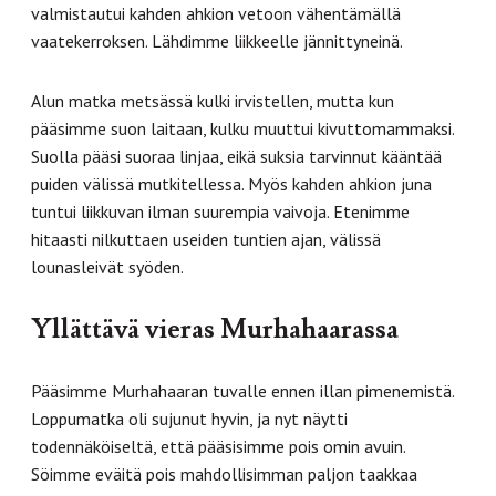
valmistautui kahden ahkion vetoon vähentämällä
vaatekerroksen. Lähdimme liikkeelle jännittyneinä.
Alun matka metsässä kulki irvistellen, mutta kun
pääsimme suon laitaan, kulku muuttui kivuttomammaksi.
Suolla pääsi suoraa linjaa, eikä suksia tarvinnut kääntää
puiden välissä mutkitellessa. Myös kahden ahkion juna
tuntui liikkuvan ilman suurempia vaivoja. Etenimme
hitaasti nilkuttaen useiden tuntien ajan, välissä
lounasleivät syöden.
Yllättävä vieras Murhahaarassa
Pääsimme Murhahaaran tuvalle ennen illan pimenemistä.
Loppumatka oli sujunut hyvin, ja nyt näytti
todennäköiseltä, että pääsisimme pois omin avuin.
Söimme eväitä pois mahdollisimman paljon taakkaa