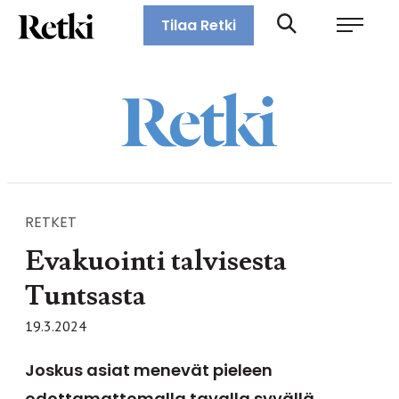
Siirry
Retki-lehti
Tilaa Retki
suoraan
Retkeily,
sisältöön
vaellus,
ulkoilu,
melonta,
maastopyöräily
RETKET
Evakuointi talvisesta
Tuntsasta
19.3.2024
Joskus asiat menevät pieleen
odottamattomalla tavalla syvällä