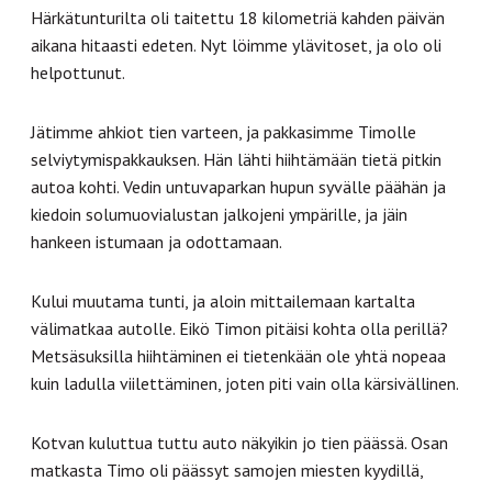
Härkätunturilta oli taitettu 18 kilometriä kahden päivän
aikana hitaasti edeten. Nyt löimme ylävitoset, ja olo oli
helpottunut.
Jätimme ahkiot tien varteen, ja pakkasimme Timolle
selviytymispakkauksen. Hän lähti hiihtämään tietä pitkin
autoa kohti. Vedin untuvaparkan hupun syvälle päähän ja
kiedoin solumuovialustan jalkojeni ympärille, ja jäin
hankeen istumaan ja odottamaan.
Kului muutama tunti, ja aloin mittailemaan kartalta
välimatkaa autolle. Eikö Timon pitäisi kohta olla perillä?
Metsäsuksilla hiihtäminen ei tietenkään ole yhtä nopeaa
kuin ladulla viilettäminen, joten piti vain olla kärsivällinen.
Kotvan kuluttua tuttu auto näkyikin jo tien päässä. Osan
matkasta Timo oli päässyt samojen miesten kyydillä,