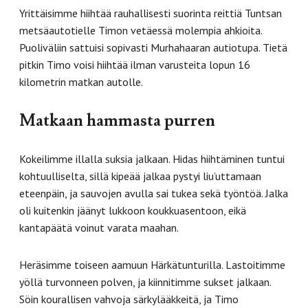
Yrittäisimme hiihtää rauhallisesti suorinta reittiä Tuntsan
metsäautotielle Timon vetäessä molempia ahkioita.
Puoliväliin sattuisi sopivasti Murhahaaran autiotupa. Tietä
pitkin Timo voisi hiihtää ilman varusteita lopun 16
kilometrin matkan autolle.
Matkaan hammasta purren
Kokeilimme illalla suksia jalkaan. Hidas hiihtäminen tuntui
kohtuulliselta, sillä kipeää jalkaa pystyi liu’uttamaan
eteenpäin, ja sauvojen avulla sai tukea sekä työntöä. Jalka
oli kuitenkin jäänyt lukkoon koukkuasentoon, eikä
kantapäätä voinut varata maahan.
Heräsimme toiseen aamuun Härkätunturilla. Lastoitimme
yöllä turvonneen polven, ja kiinnitimme sukset jalkaan.
Söin kourallisen vahvoja särkylääkkeitä, ja Timo