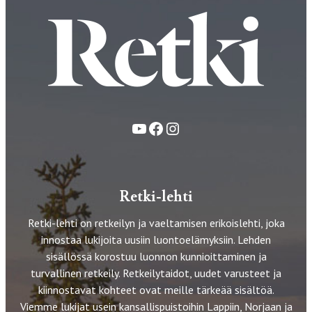
YouTube
Facebook
Instagram
Retki-lehti
Retki-lehti on retkeilyn ja vaeltamisen erikoislehti, joka
innostaa lukijoita uusiin luontoelämyksiin. Lehden
sisällössä korostuu luonnon kunnioittaminen ja
turvallinen retkeily. Retkeilytaidot, uudet varusteet ja
kiinnostavat kohteet ovat meille tärkeää sisältöä.
Viemme lukijat usein kansallispuistoihin Lappiin, Norjaan ja