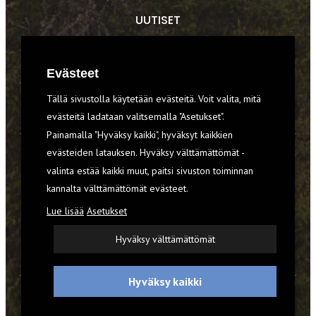
UUTISET
RETKET
Evästeet
TIEDOT & TAIDOT
Tällä sivustolla käytetään evästeitä. Voit valita, mitä
VARUSTEET
evästeitä ladataan valitsemalla "Asetukset".
Painamalla "Hyväksy kaikki", hyväksyt kaikkien
evästeiden latauksen. Hyväksy välttämättömät -
TILAA RETKI-LEHTI
valinta estää kaikki muut, paitsi sivuston toiminnan
kannalta välttämättömät evästeet.
YHTEYSTIEDOT
Lue lisää
Asetukset
REKISTERISELOSTE
Hyväksy välttämättömät
EVÄSTEET
Hyväksy kaikki
© 2026 Retki-lehti