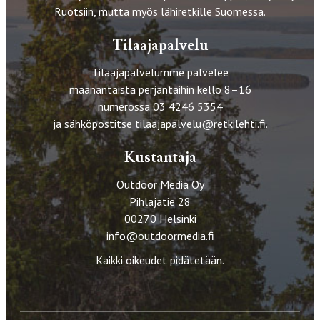
Ruotsiin, mutta myös lähiretkille Suomessa.
Tilaajapalvelu
Tilaajapalvelumme palvelee
maanantaista perjantaihin kello 8–16
numerossa 03 4246 5354
ja sähköpostitse
tilaajapalvelu@retkilehti.fi
.
Kustantaja
Outdoor Media Oy
Pihlajatie 28
00270 Helsinki
info@outdoormedia.fi
Kaikki oikeudet pidätetään.