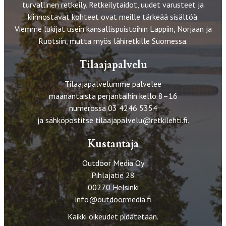
turvallinen retkeily. Retkeilytaidot, uudet varusteet ja
kiinnostavat kohteet ovat meille tärkeää sisältöä.
Viemme lukijat usein kansallispuistoihin Lappiin, Norjaan ja
Ruotsiin, mutta myös lähiretkille Suomessa.
Tilaajapalvelu
Tilaajapalvelumme palvelee
maanantaista perjantaihin kello 8–16
numerossa 03 4246 5354
ja sähköpostitse
tilaajapalvelu@retkilehti.fi
.
Kustantaja
Outdoor Media Oy
Pihlajatie 28
00270 Helsinki
info@outdoormedia.fi
Kaikki oikeudet pidätetään.