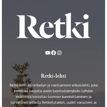
YouTube
Facebook
Instagram
Retki-lehti
Retki-lehti on retkeilyn ja vaeltamisen erikoislehti, joka
innostaa lukijoita uusiin luontoelämyksiin. Lehden
sisällössä korostuu luonnon kunnioittaminen ja
turvallinen retkeily. Retkeilytaidot, uudet varusteet ja