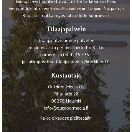
kiinnostavat kohteet ovat meille tärkeää sisältöä.
Viemme lukijat usein kansallispuistoihin Lappiin, Norjaan ja
Ruotsiin, mutta myös lähiretkille Suomessa.
Tilaajapalvelu
Tilaajapalvelumme palvelee
maanantaista perjantaihin kello 8–16
numerossa 03 4246 5354
ja sähköpostitse
tilaajapalvelu@retkilehti.fi
.
Kustantaja
Outdoor Media Oy
Pihlajatie 28
00270 Helsinki
info@outdoormedia.fi
Kaikki oikeudet pidätetään.