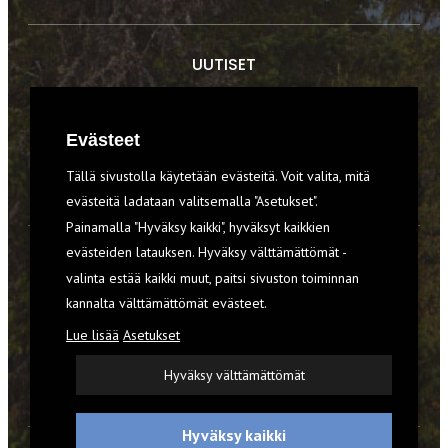
UUTISET
RETKET
Evästeet
TIEDOT & TAIDOT
Tällä sivustolla käytetään evästeitä. Voit valita, mitä
VARUSTEET
evästeitä ladataan valitsemalla "Asetukset".
Painamalla "Hyväksy kaikki", hyväksyt kaikkien
evästeiden latauksen. Hyväksy välttämättömät -
TILAA RETKI-LEHTI
valinta estää kaikki muut, paitsi sivuston toiminnan
kannalta välttämättömät evästeet.
YHTEYSTIEDOT
Lue lisää
Asetukset
REKISTERISELOSTE
Hyväksy välttämättömät
EVÄSTEET
Hyväksy kaikki