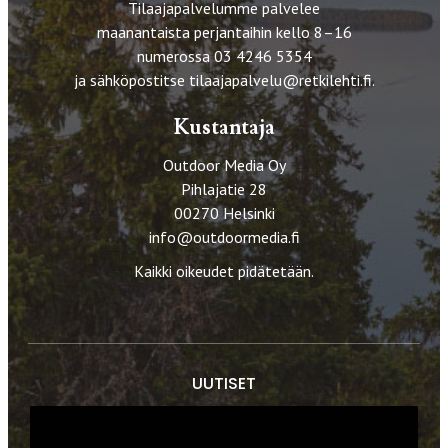
Tilaajapalvelumme palvelee
maanantaista perjantaihin kello 8–16
numerossa 03 4246 5354
ja sähköpostitse
tilaajapalvelu@retkilehti.fi
.
Kustantaja
Outdoor Media Oy
Pihlajatie 28
00270 Helsinki
info@outdoormedia.fi
Kaikki oikeudet pidätetään.
UUTISET
RETKET