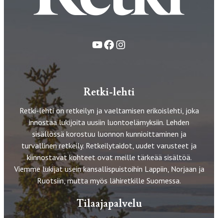
YouTube
Facebook
Instagram
Retki-lehti
Retki-lehti on retkeilyn ja vaeltamisen erikoislehti, joka
innostaa lukijoita uusiin luontoelämyksiin. Lehden
sisällössä korostuu luonnon kunnioittaminen ja
turvallinen retkeily. Retkeilytaidot, uudet varusteet ja
kiinnostavat kohteet ovat meille tärkeää sisältöä.
Viemme lukijat usein kansallispuistoihin Lappiin, Norjaan ja
Ruotsiin, mutta myös lähiretkille Suomessa.
Tilaajapalvelu