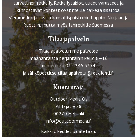
turvallinen retkeily. Retkeilytaidot, uudet varusteet ja
kiinnostavat kohteet ovat meille tärkeää sisältöä.
Viemme lukijat usein kansallispuistoihin Lappiin, Norjaan ja
Ruotsiin, mutta myös lähiretkille Suomessa.
Tilaajapalvelu
Tilaajapalvelumme palvelee
maanantaista perjantaihin kello 8–16
numerossa 03 4246 5354
ja sähköpostitse
tilaajapalvelu@retkilehti.fi
.
Kustantaja
Outdoor Media Oy
Pihlajatie 28
00270 Helsinki
info@outdoormedia.fi
Kaikki oikeudet pidätetään.