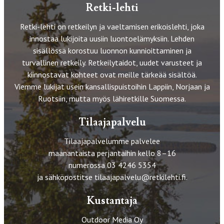
Retki-lehti
Retki-lehti on retkeilyn ja vaeltamisen erikoislehti, joka
innostaa lukijoita uusiin luontoelämyksiin. Lehden
sisällössä korostuu luonnon kunnioittaminen ja
turvallinen retkeily. Retkeilytaidot, uudet varusteet ja
kiinnostavat kohteet ovat meille tärkeää sisältöä.
Viemme lukijat usein kansallispuistoihin Lappiin, Norjaan ja
Ruotsiin, mutta myös lähiretkille Suomessa.
Tilaajapalvelu
Tilaajapalvelumme palvelee
maanantaista perjantaihin kello 8–16
numerossa 03 4246 5354
ja sähköpostitse
tilaajapalvelu@retkilehti.fi
.
Kustantaja
Outdoor Media Oy