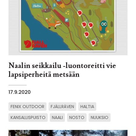
Naalin seikkailu -luontoreitti vie
lapsiperheitä metsään
17.9.2020
FENIX OUTDOOR
FJÄLLRÄVEN
HALTIA
KANSALLISPUISTO
NAALI
NOSTO
NUUKSIO