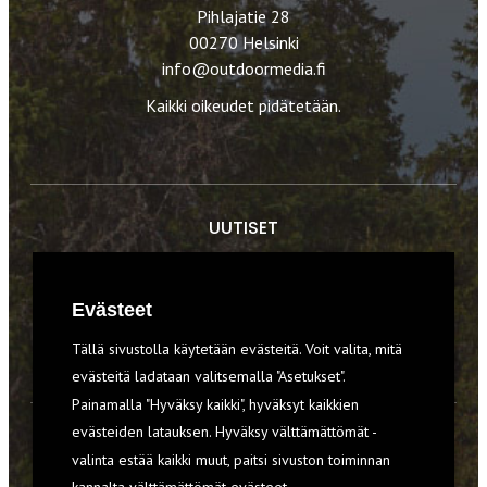
Pihlajatie 28
00270 Helsinki
info@outdoormedia.fi
Kaikki oikeudet pidätetään.
UUTISET
RETKET
Evästeet
TIEDOT & TAIDOT
Tällä sivustolla käytetään evästeitä. Voit valita, mitä
VARUSTEET
evästeitä ladataan valitsemalla "Asetukset".
Painamalla "Hyväksy kaikki", hyväksyt kaikkien
evästeiden latauksen. Hyväksy välttämättömät -
TILAA RETKI-LEHTI
valinta estää kaikki muut, paitsi sivuston toiminnan