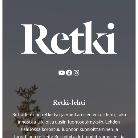
YouTube
Facebook
Instagram
Retki-lehti
Retki-lehti on retkeilyn ja vaeltamisen erikoislehti, joka
innostaa lukijoita uusiin luontoelämyksiin. Lehden
sisällössä korostuu luonnon kunnioittaminen ja
turvallinen retkeily. Retkeilytaidot, uudet varusteet ja