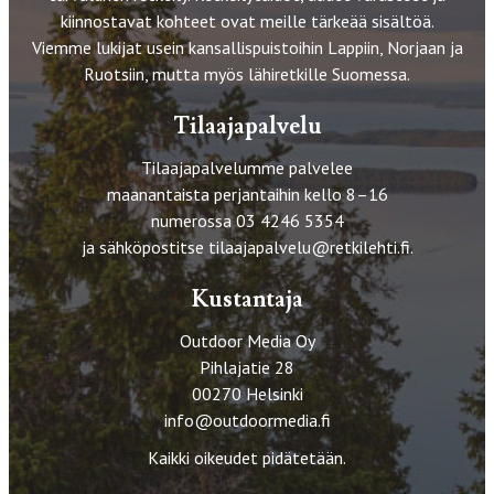
kiinnostavat kohteet ovat meille tärkeää sisältöä.
Viemme lukijat usein kansallispuistoihin Lappiin, Norjaan ja
Ruotsiin, mutta myös lähiretkille Suomessa.
Tilaajapalvelu
Tilaajapalvelumme palvelee
maanantaista perjantaihin kello 8–16
numerossa 03 4246 5354
ja sähköpostitse
tilaajapalvelu@retkilehti.fi
.
Kustantaja
Outdoor Media Oy
Pihlajatie 28
00270 Helsinki
info@outdoormedia.fi
Kaikki oikeudet pidätetään.