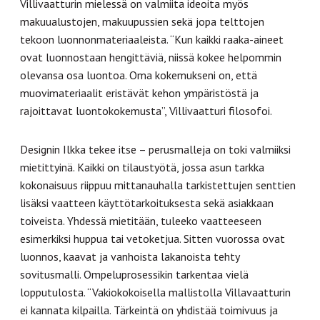
Villivaatturin mielessä on valmiita ideoita myös
makuualustojen, makuupussien sekä jopa telttojen
tekoon luonnonmateriaaleista. “Kun kaikki raaka-aineet
ovat luonnostaan hengittäviä, niissä kokee helpommin
olevansa osa luontoa. Oma kokemukseni on, että
muovimateriaalit eristävät kehon ympäristöstä ja
rajoittavat luontokokemusta”, Villivaatturi filosofoi.
Designin Ilkka tekee itse – perusmalleja on toki valmiiksi
mietittyinä. Kaikki on tilaustyötä, jossa asun tarkka
kokonaisuus riippuu mittanauhalla tarkistettujen senttien
lisäksi vaatteen käyttötarkoituksesta sekä asiakkaan
toiveista. Yhdessä mietitään, tuleeko vaatteeseen
esimerkiksi huppua tai vetoketjua. Sitten vuorossa ovat
luonnos, kaavat ja vanhoista lakanoista tehty
sovitusmalli. Ompeluprosessikin tarkentaa vielä
lopputulosta. “Vakiokokoisella mallistolla Villavaatturin
ei kannata kilpailla. Tärkeintä on yhdistää toimivuus ja