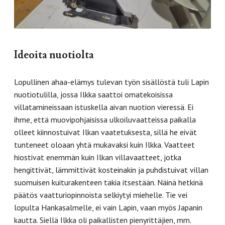
Ideoita nuotiolta
Lopullinen ahaa-elämys tulevan työn sisällöstä tuli Lapin
nuotiotulilla, jossa Ilkka saattoi omatekoisissa
villatamineissaan istuskella aivan nuotion vieressä. Ei
ihme, että muovipohjaisissa ulkoiluvaatteissa paikalla
olleet kiinnostuivat Ilkan vaatetuksesta, sillä he eivät
tunteneet oloaan yhtä mukavaksi kuin Ilkka. Vaatteet
hiostivat enemmän kuin Ilkan villavaatteet, jotka
hengittivät, lämmittivät kosteinakin ja puhdistuivat villan
suomuisen kuiturakenteen takia itsestään. Näinä hetkinä
päätös vaatturiopinnoista selkiytyi miehelle. Tie vei
lopulta Hankasalmelle, ei vain Lapin, vaan myös Japanin
kautta. Siellä Ilkka oli paikallisten pienyrittäjien, mm.