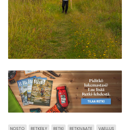
NOSTO
RETKEILY
RETKI
RETKIVAATE
VAELLUS