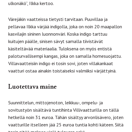
ulkonäkö”, Ilkka kertoo.
Värejäkin vaatteissa tietysti tarvitaan. Puuvillaa ja
pellavaa Ilkka värjää indigolla, joka on noin 20 maapallon
kasvilajin sininen luonnonväri. Koska indigo tarttuu
kuitujen päälle, sinisen sävyt samalla tiivistävät
käsiteltävää materiaalia. Tuloksena on myös entistä
paloturvallisempi kangas, joka on samalla homesuojattu.
Villavaatteisiin indigo ei tosin sovi, joten villakankaat
vaatturi ostaa ainakin toistaiseksi valmiiksi värjättyinä.
Luotettava maine
Suunnittelun, mittojenoton, leikkuu-, ompelu- ja
sovitustyön sisältävä tuntihinta Villivaatturilla on tällä
hetkellä noin 31 euroa. Tähän sisältyy arvonlisävero, joten
vaatturille itselleen jää 25 euroa tuntia kohti käteen. Siitä
tosin pitää maksaa vielä tulovero sekä