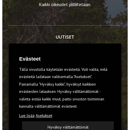
Kaikki oikeudet pidätetään.
UUTISET
RETKET
Evästeet
TIEDOT & TAIDOT
Tällä sivustolla käytetään evästeitä. Voit valita, mitä
VARUSTEET
evästeitä ladataan valitsemalla "Asetukset".
Painamalla "Hyväksy kaikki", hyväksyt kaikkien
evästeiden latauksen. Hyväksy välttämättömät -
TILAA RETKI-LEHTI
valinta estää kaikki muut, paitsi sivuston toiminnan
kannalta välttämättömät evästeet.
YHTEYSTIEDOT
Lue lisää
Asetukset
REKISTERISELOSTE
Hyväksy välttämättömät