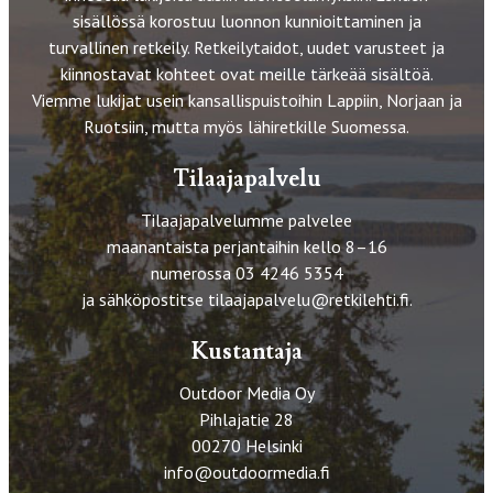
sisällössä korostuu luonnon kunnioittaminen ja
turvallinen retkeily. Retkeilytaidot, uudet varusteet ja
kiinnostavat kohteet ovat meille tärkeää sisältöä.
Viemme lukijat usein kansallispuistoihin Lappiin, Norjaan ja
Ruotsiin, mutta myös lähiretkille Suomessa.
Tilaajapalvelu
Tilaajapalvelumme palvelee
maanantaista perjantaihin kello 8–16
numerossa 03 4246 5354
ja sähköpostitse
tilaajapalvelu@retkilehti.fi
.
Kustantaja
Outdoor Media Oy
Pihlajatie 28
00270 Helsinki
info@outdoormedia.fi