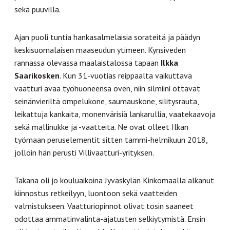
sekä puuvilla.
Ajan puoli tuntia hankasalmelaisia sorateitä ja päädyn
keskisuomalaisen maaseudun ytimeen. Kynsiveden
rannassa olevassa maalaistalossa tapaan
Ilkka
Saarikosken
. Kun 31-vuotias reippaalta vaikuttava
vaatturi avaa työhuoneensa oven, niin silmiini ottavat
seinänvieriltä ompelukone, saumauskone, silitysrauta,
leikattuja kankaita, monenvärisiä lankarullia, vaatekaavoja
sekä mallinukke ja -vaatteita. Ne ovat olleet Ilkan
työmaan peruselementit sitten tammi-helmikuun 2018,
jolloin hän perusti Villivaatturi-yrityksen.
Takana oli jo kouluaikoina Jyväskylän Kinkomaalla alkanut
kiinnostus retkeilyyn, luontoon sekä vaatteiden
valmistukseen. Vaatturiopinnot olivat tosin saaneet
odottaa ammatinvalinta-ajatusten selkiytymistä. Ensin