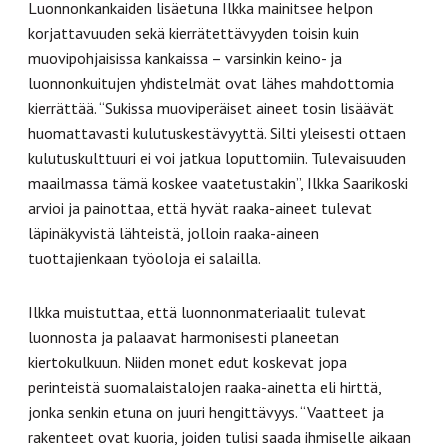
Luonnonkankaiden lisäetuna Ilkka mainitsee helpon
korjattavuuden sekä kierrätettävyyden toisin kuin
muovipohjaisissa kankaissa – varsinkin keino- ja
luonnonkuitujen yhdistelmät ovat lähes mahdottomia
kierrättää. “Sukissa muoviperäiset aineet tosin lisäävät
huomattavasti kulutuskestävyyttä. Silti yleisesti ottaen
kulutuskulttuuri ei voi jatkua loputtomiin. Tulevaisuuden
maailmassa tämä koskee vaatetustakin”, Ilkka Saarikoski
arvioi ja painottaa, että hyvät raaka-aineet tulevat
läpinäkyvistä lähteistä, jolloin raaka-aineen
tuottajienkaan työoloja ei salailla.
Ilkka muistuttaa, että luonnonmateriaalit tulevat
luonnosta ja palaavat harmonisesti planeetan
kiertokulkuun. Niiden monet edut koskevat jopa
perinteistä suomalaistalojen raaka-ainetta eli hirttä,
jonka senkin etuna on juuri hengittävyys. “Vaatteet ja
rakenteet ovat kuoria, joiden tulisi saada ihmiselle aikaan