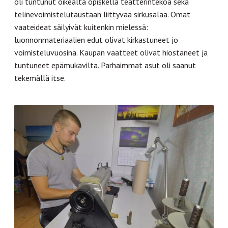
oli tuntunut oikealta opiskella teatterintekoa sekä
telinevoimistelutaustaan liittyvää sirkusalaa. Omat
vaateideat säilyivät kuitenkin mielessä:
luonnonmateriaalien edut olivat kirkastuneet jo
voimisteluvuosina. Kaupan vaatteet olivat hiostaneet ja
tuntuneet epämukavilta. Parhaimmat asut oli saanut
tekemällä itse.