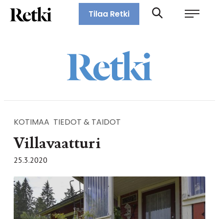
Siirry
Retki-lehti
Tilaa Retki
suoraan
Retkeily,
sisältöön
vaellus,
ulkoilu,
melonta,
maastopyöräily
KOTIMAA
TIEDOT & TAIDOT
Villavaatturi
25.3.2020