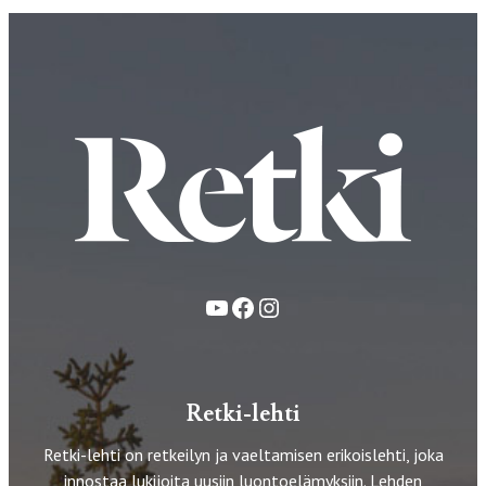
YouTube
Facebook
Instagram
Retki-lehti
Retki-lehti on retkeilyn ja vaeltamisen erikoislehti, joka
innostaa lukijoita uusiin luontoelämyksiin. Lehden