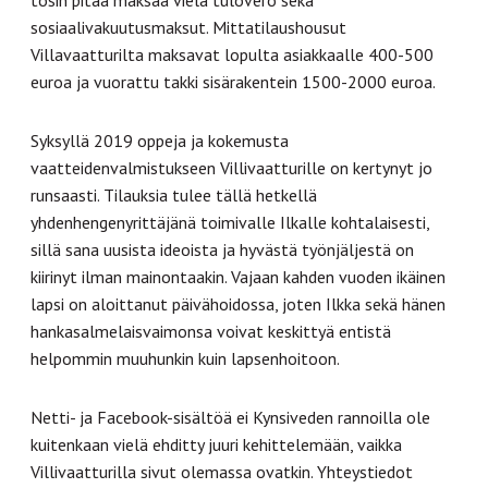
sosiaalivakuutusmaksut. Mittatilaushousut
Villavaatturilta maksavat lopulta asiakkaalle 400-500
euroa ja vuorattu takki sisärakentein 1500-2000 euroa.
Syksyllä 2019 oppeja ja kokemusta
vaatteidenvalmistukseen Villivaatturille on kertynyt jo
runsaasti. Tilauksia tulee tällä hetkellä
yhdenhengenyrittäjänä toimivalle Ilkalle kohtalaisesti,
sillä sana uusista ideoista ja hyvästä työnjäljestä on
kiirinyt ilman mainontaakin. Vajaan kahden vuoden ikäinen
lapsi on aloittanut päivähoidossa, joten Ilkka sekä hänen
hankasalmelaisvaimonsa voivat keskittyä entistä
helpommin muuhunkin kuin lapsenhoitoon.
Netti- ja Facebook-sisältöä ei Kynsiveden rannoilla ole
kuitenkaan vielä ehditty juuri kehittelemään, vaikka
Villivaatturilla sivut olemassa ovatkin. Yhteystiedot