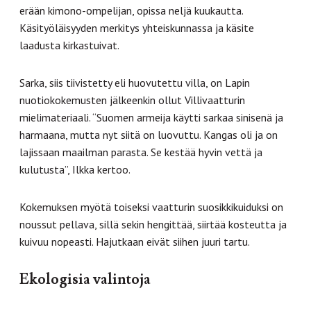
erään kimono-ompelijan, opissa neljä kuukautta.
Käsityöläisyyden merkitys yhteiskunnassa ja käsite
laadusta kirkastuivat.
Sarka, siis tiivistetty eli huovutettu villa, on Lapin
nuotiokokemusten jälkeenkin ollut Villivaatturin
mielimateriaali. “Suomen armeija käytti sarkaa sinisenä ja
harmaana, mutta nyt siitä on luovuttu. Kangas oli ja on
lajissaan maailman parasta. Se kestää hyvin vettä ja
kulutusta”, Ilkka kertoo.
Kokemuksen myötä toiseksi vaatturin suosikkikuiduksi on
noussut pellava, sillä sekin hengittää, siirtää kosteutta ja
kuivuu nopeasti. Hajutkaan eivät siihen juuri tartu.
Ekologisia valintoja