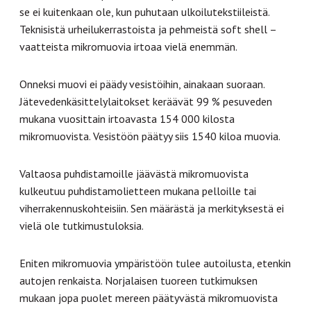
se ei kuitenkaan ole, kun puhutaan ulkoilutekstiileistä.
Teknisistä urheilukerrastoista ja pehmeistä soft shell –
vaatteista mikromuovia irtoaa vielä enemmän.
Onneksi muovi ei päädy vesistöihin, ainakaan suoraan.
Jätevedenkäsittelylaitokset keräävät 99 % pesuveden
mukana vuosittain irtoavasta 154 000 kilosta
mikromuovista. Vesistöön päätyy siis 1540 kiloa muovia.
Valtaosa puhdistamoille jäävästä mikromuovista
kulkeutuu puhdistamolietteen mukana pelloille tai
viherrakennuskohteisiin. Sen määrästä ja merkityksestä ei
vielä ole tutkimustuloksia.
Eniten mikromuovia ympäristöön tulee autoilusta, etenkin
autojen renkaista. Norjalaisen tuoreen tutkimuksen
mukaan jopa puolet mereen päätyvästä mikromuovista