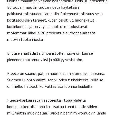
uhkista maailman vesiekosysteemeille. Noin 40 prosenttia
Euroopan muovin tuotannosta käytetään
pakkausteollisuuden tarpeisiin. Rakennusteollisuus sekä
kotitalouksien tarpeet, kuten tekstiilit, huonekalut,
kodinkoneet ja terveydenhuolto, muodostavat
molemmat lähelle 20 prosenttia eurooppalaisesta
muovin tuotannosta.
Erityisen haitallista ympäristölle muovi on, kun se
pienenee mikromuoviksi ja päätyy vesistöön.
Fleece on saanut paljon huomiota mikromuovipahiksena.
Suomen Luonto valitsi sen vuoden turhakkeeksi, sillä se
on melko helposti korvattavissa luonnonkuiduilla.
Fleece-kankaisesta vaatteesta irtoaa yhdellä
konepesukerralla jopa kaksisataa tuhatta alle viiden
millimetrin muovipalaa. Kaikkein pahin mikromuovin lähde