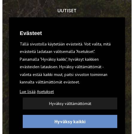
UUTISET
RETKET
Evästeet
TIEDOT & TAIDOT
Tällä sivustolla käytetään evästeitä. Voit valita, mitä
VARUSTEET
evästeitä ladataan valitsemalla "Asetukset".
Painamalla "Hyväksy kaikki", hyväksyt kaikkien
evästeiden latauksen. Hyväksy välttämättömät -
TILAA RETKI-LEHTI
valinta estää kaikki muut, paitsi sivuston toiminnan
kannalta välttämättömät evästeet.
YHTEYSTIEDOT
Lue lisää
Asetukset
REKISTERISELOSTE
Hyväksy välttämättömät
EVÄSTEET
Hyväksy kaikki
© 2026 Retki-lehti