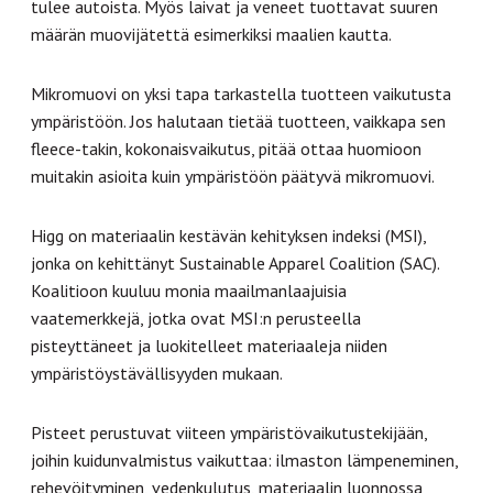
tulee autoista. Myös laivat ja veneet tuottavat suuren
määrän muovijätettä esimerkiksi maalien kautta.
Mikromuovi on yksi tapa tarkastella tuotteen vaikutusta
ympäristöön. Jos halutaan tietää tuotteen, vaikkapa sen
fleece-takin, kokonaisvaikutus, pitää ottaa huomioon
muitakin asioita kuin ympäristöön päätyvä mikromuovi.
Higg on materiaalin kestävän kehityksen indeksi (MSI),
jonka on kehittänyt Sustainable Apparel Coalition (SAC).
Koalitioon kuuluu monia maailmanlaajuisia
vaatemerkkejä, jotka ovat MSI:n perusteella
pisteyttäneet ja luokitelleet materiaaleja niiden
ympäristöystävällisyyden mukaan.
Pisteet perustuvat viiteen ympäristövaikutustekijään,
joihin kuidunvalmistus vaikuttaa: ilmaston lämpeneminen,
rehevöityminen, vedenkulutus, materiaalin luonnossa