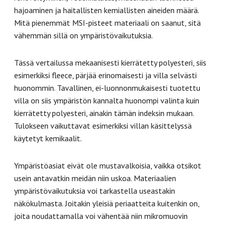
hajoaminen ja haitallisten kemiallisten aineiden määrä.
Mitä pienemmät MSI-pisteet materiaali on saanut, sitä
vähemmän sillä on ympäristövaikutuksia.
Tässä vertailussa mekaanisesti kierrätetty polyesteri, siis
esimerkiksi fleece, pärjää erinomaisesti ja villa selvästi
huonommin. Tavallinen, ei-luonnonmukaisesti tuotettu
villa on siis ympäristön kannalta huonompi valinta kuin
kierrätetty polyesteri, ainakin tämän indeksin mukaan.
Tulokseen vaikuttavat esimerkiksi villan käsittelyssä
käytetyt kemikaalit.
Ympäristöasiat eivät ole mustavalkoisia, vaikka otsikot
usein antavatkin meidän niin uskoa. Materiaalien
ympäristövaikutuksia voi tarkastella useastakin
näkökulmasta. Joitakin yleisiä periaatteita kuitenkin on,
joita noudattamalla voi vähentää niin mikromuovin