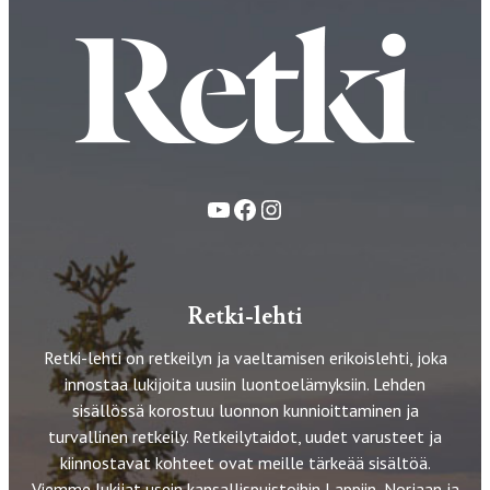
YouTube
Facebook
Instagram
Retki-lehti
Retki-lehti on retkeilyn ja vaeltamisen erikoislehti, joka
innostaa lukijoita uusiin luontoelämyksiin. Lehden
sisällössä korostuu luonnon kunnioittaminen ja
turvallinen retkeily. Retkeilytaidot, uudet varusteet ja
kiinnostavat kohteet ovat meille tärkeää sisältöä.
Viemme lukijat usein kansallispuistoihin Lappiin, Norjaan ja