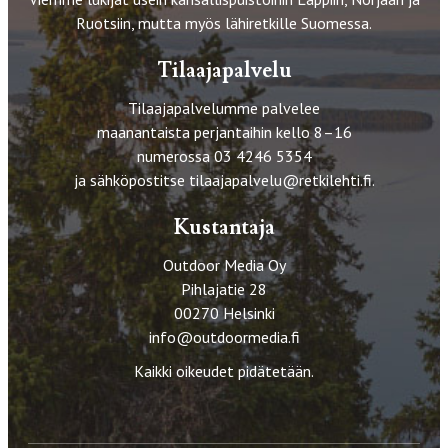
Ruotsiin, mutta myös lähiretkille Suomessa.
Tilaajapalvelu
Tilaajapalvelumme palvelee
maanantaista perjantaihin kello 8–16
numerossa 03 4246 5354
ja sähköpostitse
tilaajapalvelu@retkilehti.fi
.
Kustantaja
Outdoor Media Oy
Pihlajatie 28
00270 Helsinki
info@outdoormedia.fi
Kaikki oikeudet pidätetään.