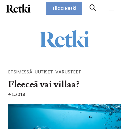
Siirry
Retki-lehti
Tilaa Retki
suoraan
Retkeily,
sisältöön
vaellus,
ulkoilu,
melonta,
maastopyöräily
ETSIMESSÄ
UUTISET
VARUSTEET
Fleeceä vai villaa?
4.1.2018