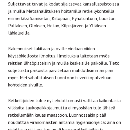
Suljettavat tuvat ja kodat sijaitsevat kansallispuistoissa
ja muilla Metsähallituksen hoitamilla retkeilykohteilla
esimerkiksi Saariselän, Kiilopään, Pyhätunturin, Luoston,
Pallaksen, Oloksen, Hetan, Kilpisjärven ja Ylläksen
lähialueilla.
Rakennukset lukitaan ja oville viedään niiden
käyttökiellosta ilmoitus. Ilmoituksia laitetaan myös
reittien lähtöpisteisiin ja muille keskeisille paikoille. Tieto
suljetuista paikoista päivitetään mahdollisimman pian
myös Metsähallituksen Luontoon.fi-verkkopalveluun
kohteiden sivuille.
Retkeilijöiden tulee nyt ehdottomasti välttää kaikenlaisia
vilkkaita taukopaikkoja, mutta ei myöskään tule lähteä
retkeilemään kauas maastoon. Luonnossakin pitää
noudattaa viranomaisten antamia hygieniaohjeita: aina on
pidettävä riittävä turvaväli kanssaretkeilijöihin ja