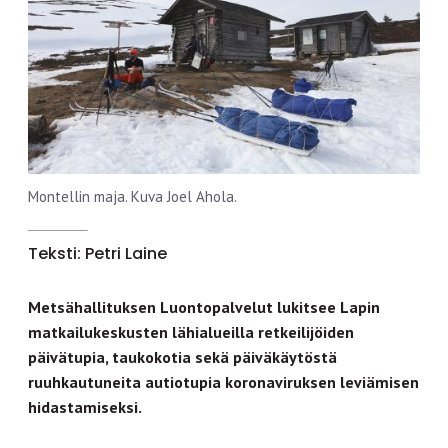
Montellin maja. Kuva Joel Ahola.
Teksti: Petri Laine
Metsähallituksen Luontopalvelut lukitsee Lapin
matkailukeskusten lähialueilla retkeilijöiden
päivätupia, taukokotia sekä päiväkäytöstä
ruuhkautuneita autiotupia koronaviruksen leviämisen
hidastamiseksi.