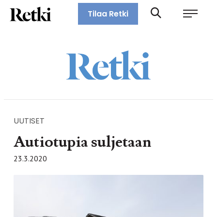
Siirry
Retki-lehti
Tilaa Retki
suoraan
Retkeily,
sisältöön
vaellus,
ulkoilu,
melonta,
maastopyöräily
UUTISET
Autiotupia suljetaan
23.3.2020