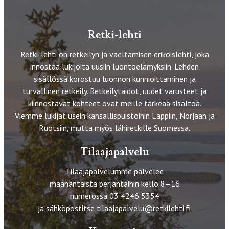
Retki-lehti
Retki-lehti on retkeilyn ja vaeltamisen erikoislehti, joka
innostaa lukijoita uusiin luontoelämyksiin. Lehden
sisällössä korostuu luonnon kunnioittaminen ja
turvallinen retkeily. Retkeilytaidot, uudet varusteet ja
kiinnostavat kohteet ovat meille tärkeää sisältöä.
Viemme lukijat usein kansallispuistoihin Lappiin, Norjaan ja
Ruotsiin, mutta myös lähiretkille Suomessa.
Tilaajapalvelu
Tilaajapalvelumme palvelee
maanantaista perjantaihin kello 8–16
numerossa 03 4246 5354
ja sähköpostitse
tilaajapalvelu@retkilehti.fi
.