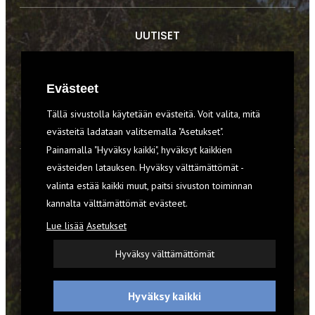
UUTISET
RETKET
Evästeet
TIEDOT & TAIDOT
Tällä sivustolla käytetään evästeitä. Voit valita, mitä
VARUSTEET
evästeitä ladataan valitsemalla "Asetukset".
Painamalla "Hyväksy kaikki", hyväksyt kaikkien
evästeiden latauksen. Hyväksy välttämättömät -
TILAA RETKI-LEHTI
valinta estää kaikki muut, paitsi sivuston toiminnan
kannalta välttämättömät evästeet.
YHTEYSTIEDOT
Lue lisää
Asetukset
REKISTERISELOSTE
Hyväksy välttämättömät
EVÄSTEET
Hyväksy kaikki