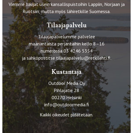
Viemme lukijat usein kansallispuistoihin Lappiin, Norjaan ja
Ruotsiin, mutta myös lähiretkille Suomessa.
Tilaajapalvelu
Tilaajapalvelumme palvelee
maanantaista perjantaihin kello 8–16
numerossa 03 4246 5354
ja sähköpostitse
tilaajapalvelu@retkilehti.fi
.
Kustantaja
Outdoor Media Oy
Pihlajatie 28
00270 Helsinki
info@outdoormedia.fi
Kaikki oikeudet pidätetään.