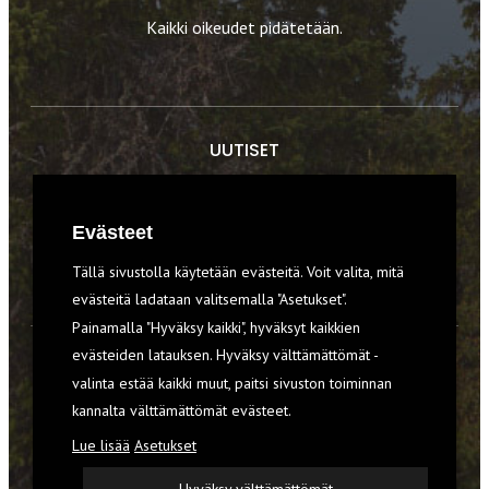
Kaikki oikeudet pidätetään.
UUTISET
RETKET
Evästeet
TIEDOT & TAIDOT
Tällä sivustolla käytetään evästeitä. Voit valita, mitä
VARUSTEET
evästeitä ladataan valitsemalla "Asetukset".
Painamalla "Hyväksy kaikki", hyväksyt kaikkien
evästeiden latauksen. Hyväksy välttämättömät -
TILAA RETKI-LEHTI
valinta estää kaikki muut, paitsi sivuston toiminnan
kannalta välttämättömät evästeet.
YHTEYSTIEDOT
Lue lisää
Asetukset
REKISTERISELOSTE