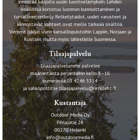
innostaa lukijoita uusiin luontoelämyksiin. Lehden
sisällössä korostuu luonnon kunnioittaminen ja
turvallinen retkeily. Retkeilytaidot, uudet varusteet ja
kiinnostavat kohteet ovat meille tärkeää sisältöä.
Viemme lukijat usein kansallispuistoihin Lappiin, Norjaan ja
Ruotsiin, mutta myös lähiretkille Suomessa.
Tilaajapalvelu
Tilaajapalvelumme palvelee
maanantaista perjantaihin kello 8–16
numerossa 03 4246 5354
ja sähköpostitse
tilaajapalvelu@retkilehti.fi
.
Kustantaja
Outdoor Media Oy
Pihlajatie 28
00270 Helsinki
info@outdoormedia.fi