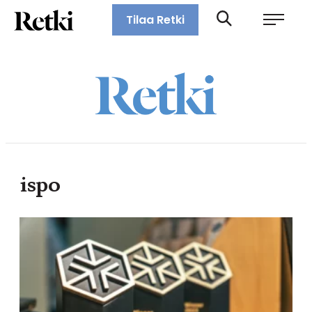
Siirry
Retki-lehti
Tilaa Retki
suoraan
Retkeily,
sisältöön
vaellus,
ulkoilu,
melonta,
maastopyöräily
ispo