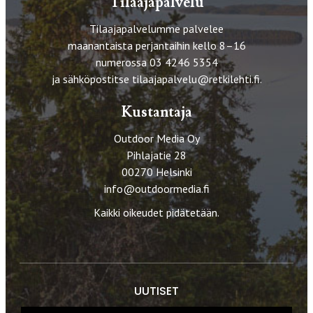
Tilaajapalvelu
Tilaajapalvelumme palvelee
maanantaista perjantaihin kello 8–16
numerossa 03 4246 5354
ja sähköpostitse
tilaajapalvelu@retkilehti.fi
.
Kustantaja
Outdoor Media Oy
Pihlajatie 28
00270 Helsinki
info@outdoormedia.fi
Kaikki oikeudet pidätetään.
UUTISET