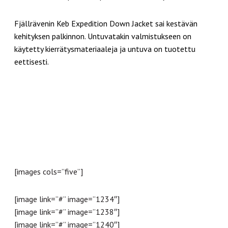
Fjällrävenin Keb Expedition Down Jacket sai kestävän
kehityksen palkinnon. Untuvatakin valmistukseen on
käytetty kierrätysmateriaaleja ja untuva on tuotettu
eettisesti.
[images cols=”five”]
[image link=”#” image=”1234″]
[image link=”#” image=”1238″]
[image link=”#” image=”1240″]