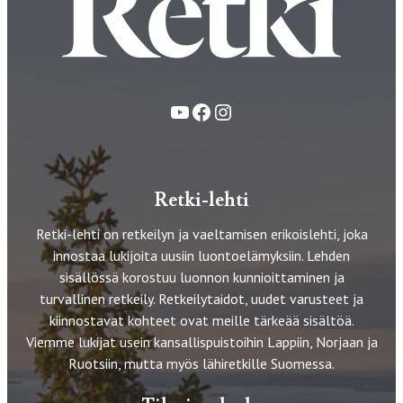
YouTube
Facebook
Instagram
Retki-lehti
Retki-lehti on retkeilyn ja vaeltamisen erikoislehti, joka
innostaa lukijoita uusiin luontoelämyksiin. Lehden
sisällössä korostuu luonnon kunnioittaminen ja
turvallinen retkeily. Retkeilytaidot, uudet varusteet ja
kiinnostavat kohteet ovat meille tärkeää sisältöä.
Viemme lukijat usein kansallispuistoihin Lappiin, Norjaan ja
Ruotsiin, mutta myös lähiretkille Suomessa.