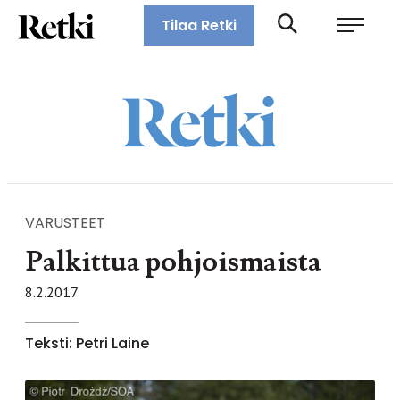
Siirry
Retki-lehti
Tilaa Retki
suoraan
Retkeily,
sisältöön
vaellus,
ulkoilu,
melonta,
maastopyöräily
VARUSTEET
Palkittua pohjoismaista
8.2.2017
Teksti: Petri Laine