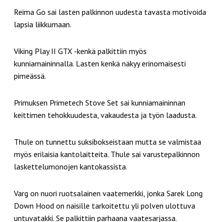
Reima Go sai lasten palkinnon uudesta tavasta motivoida
lapsia liikkumaan.
Viking Play II GTX -kenkä palkittiin myös
kunniamaininnalla. Lasten kenkä näkyy erinomaisesti
pimeässä.
Primuksen Primetech Stove Set sai kunniamaininnan
keittimen tehokkuudesta, vakaudesta ja työn laadusta.
Thule on tunnettu suksibokseistaan mutta se valmistaa
myös erilaisia kantolaitteita. Thule sai varustepalkinnon
laskettelumonojen kantokassista.
Varg on nuori ruotsalainen vaatemerkki, jonka Sarek Long
Down Hood on naisille tarkoitettu yli polven ulottuva
untuvatakki. Se palkittiin parhaana vaatesarjassa.