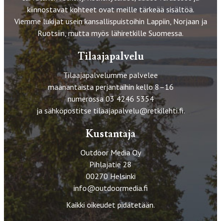
kiinnostavat kohteet ovat meille tärkeää sisältöä.
Viemme lukijat usein kansallispuistoihin Lappiin, Norjaan ja
Ruotsiin, mutta myös lähiretkille Suomessa.
Tilaajapalvelu
Tilaajapalvelumme palvelee
maanantaista perjantaihin kello 8–16
numerossa 03 4246 5354
ja sähköpostitse
tilaajapalvelu@retkilehti.fi
.
Kustantaja
Outdoor Media Oy
Pihlajatie 28
00270 Helsinki
info@outdoormedia.fi
Kaikki oikeudet pidätetään.