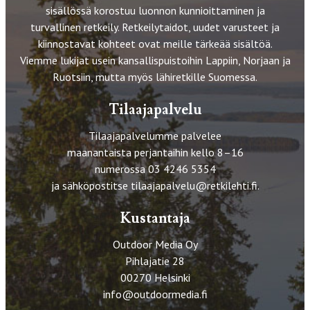
sisällössä korostuu luonnon kunnioittaminen ja
turvallinen retkeily. Retkeilytaidot, uudet varusteet ja
kiinnostavat kohteet ovat meille tärkeää sisältöä.
Viemme lukijat usein kansallispuistoihin Lappiin, Norjaan ja
Ruotsiin, mutta myös lähiretkille Suomessa.
Tilaajapalvelu
Tilaajapalvelumme palvelee
maanantaista perjantaihin kello 8–16
numerossa 03 4246 5354
ja sähköpostitse
tilaajapalvelu@retkilehti.fi
.
Kustantaja
Outdoor Media Oy
Pihlajatie 28
00270 Helsinki
info@outdoormedia.fi