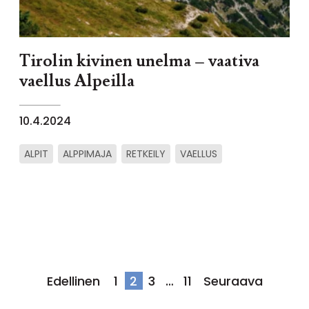
Tirolin kivinen unelma – vaativa
vaellus Alpeilla
10.4.2024
ALPIT
ALPPIMAJA
RETKEILY
VAELLUS
Artikkelien
Edellinen
1
2
3
…
11
Seuraava
sivutus