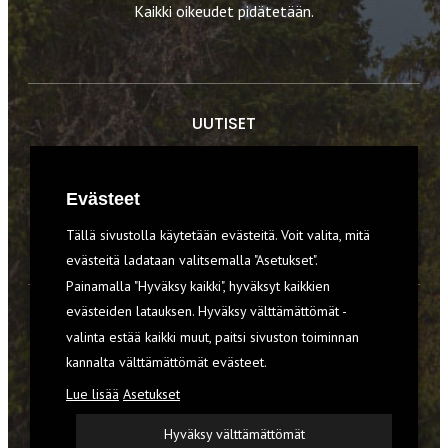
Kaikki oikeudet pidätetään.
UUTISET
RETKET
Evästeet
TIEDOT & TAIDOT
Tällä sivustolla käytetään evästeitä. Voit valita, mitä
VARUSTEET
evästeitä ladataan valitsemalla "Asetukset".
Painamalla "Hyväksy kaikki", hyväksyt kaikkien
evästeiden latauksen. Hyväksy välttämättömät -
TILAA RETKI-LEHTI
valinta estää kaikki muut, paitsi sivuston toiminnan
kannalta välttämättömät evästeet.
YHTEYSTIEDOT
Lue lisää
Asetukset
REKISTERISELOSTE
Hyväksy välttämättömät
EVÄSTEET