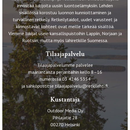
innostaa lukijoita uusiin luontoelämyksiin. Lehden
sisällössä korostuu luonnon kunnioittaminen ja
turvallinen retkeily. Retkeilytaidot, uudet varusteet ja
kiinnostavat kohteet ovat meille tärkeää sisältöä.
Viemme lukijat usein kansallispuistoihin Lappiin, Norjaan ja
Ruotsiin, mutta myös lähiretkille Suomessa.
Tilaajapalvelu
Tilaajapalvelumme palvelee
maanantaista perjantaihin kello 8–16
numerossa 03 4246 5354
ja sähköpostitse
tilaajapalvelu@retkilehti.fi
.
Kustantaja
Outdoor Media Oy
Pihlajatie 28
00270 Helsinki