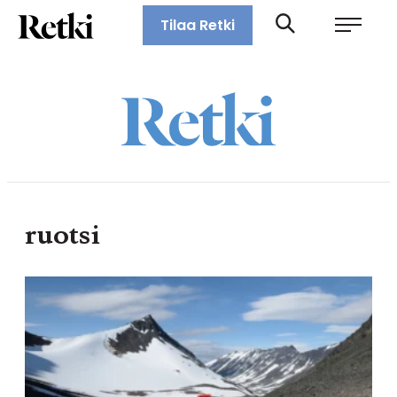
Siirry
Retki-lehti
Tilaa Retki
suoraan
Retkeily,
sisältöön
vaellus,
ulkoilu,
melonta,
maastopyöräily
ruotsi