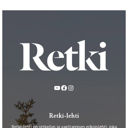
YouTube
Facebook
Instagram
Retki-lehti
Retki-lehti on retkeilyn ja vaeltamisen erikoislehti, joka