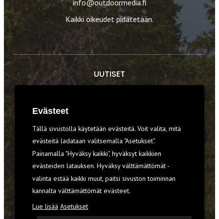
info@outdoormedia.fi
Kaikki oikeudet pidätetään.
UUTISET
RETKET
Evästeet
TIEDOT & TAIDOT
Tällä sivustolla käytetään evästeitä. Voit valita, mitä
VARUSTEET
evästeitä ladataan valitsemalla "Asetukset".
Painamalla "Hyväksy kaikki", hyväksyt kaikkien
evästeiden latauksen. Hyväksy välttämättömät -
TILAA RETKI-LEHTI
valinta estää kaikki muut, paitsi sivuston toiminnan
kannalta välttämättömät evästeet.
YHTEYSTIEDOT
Lue lisää
Asetukset
REKISTERISELOSTE