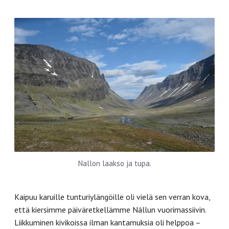
Nallon laakso ja tupa.
Kaipuu karuille tunturiylängöille oli vielä sen verran kova,
että kiersimme päiväretkellämme Nállun vuorimassiivin.
Liikkuminen kivikoissa ilman kantamuksia oli helppoa –