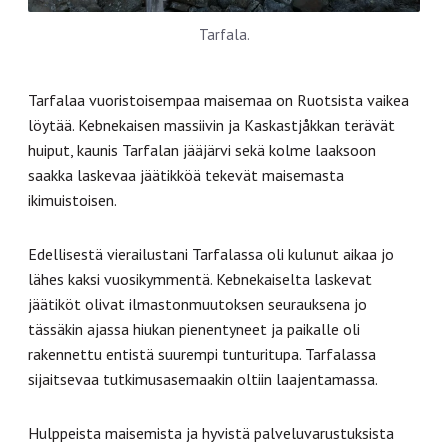
Tarfala.
Tarfalaa vuoristoisempaa maisemaa on Ruotsista vaikea
löytää. Kebnekaisen massiivin ja Kaskastjåkkan terävät
huiput, kaunis Tarfalan jääjärvi sekä kolme laaksoon
saakka laskevaa jäätikköä tekevät maisemasta
ikimuistoisen.
Edellisestä vierailustani Tarfalassa oli kulunut aikaa jo
lähes kaksi vuosikymmentä. Kebnekaiselta laskevat
jäätiköt olivat ilmastonmuutoksen seurauksena jo
tässäkin ajassa hiukan pienentyneet ja paikalle oli
rakennettu entistä suurempi tunturitupa. Tarfalassa
sijaitsevaa tutkimusasemaakin oltiin laajentamassa.
Hulppeista maisemista ja hyvistä palveluvarustuksista