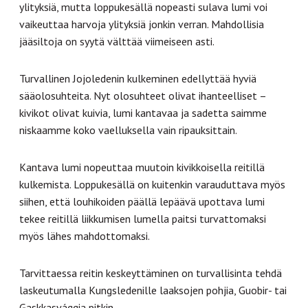
ylityksiä, mutta loppukesällä nopeasti sulava lumi voi
vaikeuttaa harvoja ylityksiä jonkin verran. Mahdollisia
jääsiltoja on syytä välttää viimeiseen asti.
Turvallinen Jojoledenin kulkeminen edellyttää hyviä
sääolosuhteita. Nyt olosuhteet olivat ihanteelliset –
kivikot olivat kuivia, lumi kantavaa ja sadetta saimme
niskaamme koko vaelluksella vain ripauksittain.
Kantava lumi nopeuttaa muutoin kivikkoisella reitillä
kulkemista. Loppukesällä on kuitenkin varauduttava myös
siihen, että louhikoiden päällä lepäävä upottava lumi
tekee reitillä liikkumisen lumella paitsi turvattomaksi
myös lähes mahdottomaksi.
Tarvittaessa reitin keskeyttäminen on turvallisinta tehdä
laskeutumalla Kungsledenille laaksojen pohjia, Guobir- tai
Gaskkasvággia pitkin.