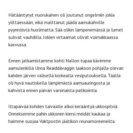
Hätääntynyt nuorukainen oli joutunut ongelmiin jokia
ylittäessään, eikä malttanut jäädä aamukahville
pyynnöistä huolimatta. Sää olikin lämpenemässä ja lumet
sulivat vauhdilla. Jokien virtaamat olivat voimakkaassa
kasvussa.
Ennen jatkamistamme kohti Nallon tupaa kävimme
aamulenkillä Unna Reaiddávaggin laakson pohjalla olevan
kahden järven välisellä korkealla vesiputouksella. Täällä
oli hyvä nautiskella lämpimästä aamuauringosta ja
kahvista ennen päivän varsinaista patikointia.
Iltapäivää kohden taivaalle alkoi kerääntyä ukkospilviä.
Onneksemme pahin ukkonen kiersi meidät kaukaa ja
haimme suojaa Vaktpostin jäätikön reunamoreeneilta.