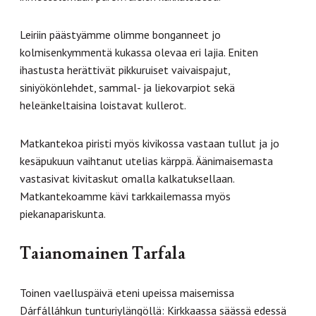
Leiriin päästyämme olimme bonganneet jo
kolmisenkymmentä kukassa olevaa eri lajia. Eniten
ihastusta herättivät pikkuruiset vaivaispajut,
siniyökönlehdet, sammal- ja liekovarpiot sekä
heleänkeltaisina loistavat kullerot.
Matkantekoa piristi myös kivikossa vastaan tullut ja jo
kesäpukuun vaihtanut utelias kärppä. Äänimaisemasta
vastasivat kivitaskut omalla kalkatuksellaan.
Matkantekoamme kävi tarkkailemassa myös
piekanapariskunta.
Taianomainen Tarfala
Toinen vaelluspäivä eteni upeissa maisemissa
Dárfálláhkun tunturiylängöllä: Kirkkaassa säässä edessä