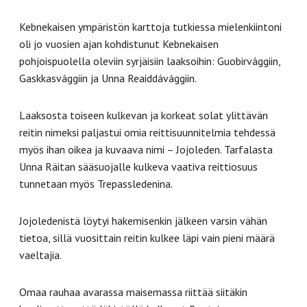
Kebnekaisen ympäristön karttoja tutkiessa mielenkiintoni
oli jo vuosien ajan kohdistunut Kebnekaisen
pohjoispuolella oleviin syrjäisiin laaksoihin: Guobirvággiin,
Gaskkasvággiin ja Unna Reaiddávággiin.
Laaksosta toiseen kulkevan ja korkeat solat ylittävän
reitin nimeksi paljastui omia reittisuunnitelmia tehdessä
myös ihan oikea ja kuvaava nimi – Jojoleden. Tarfalasta
Unna Räitan sääsuojalle kulkeva vaativa reittiosuus
tunnetaan myös Trepassledenina.
Jojoledenistä löytyi hakemisenkin jälkeen varsin vähän
tietoa, sillä vuosittain reitin kulkee läpi vain pieni määrä
vaeltajia.
Omaa rauhaa avarassa maisemassa riittää siitäkin