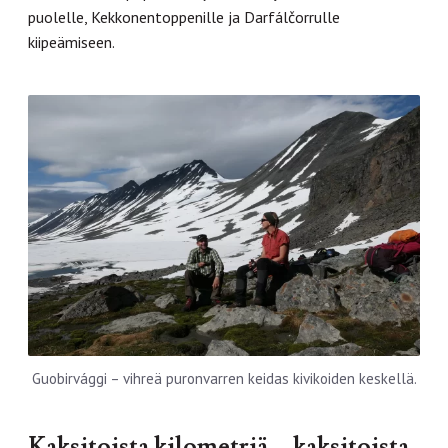
puolelle, Kekkonentoppenille ja Darfálčorrulle
kiipeämiseen.
Guobirvággi – vihreä puronvarren keidas kivikoiden keskellä.
Kaksitoista kilometriä – kaksitoista