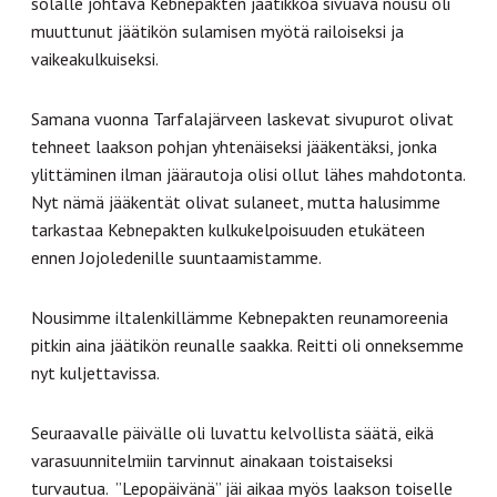
solalle johtava Kebnepakten jäätikköä sivuava nousu oli
muuttunut jäätikön sulamisen myötä railoiseksi ja
vaikeakulkuiseksi.
Samana vuonna Tarfalajärveen laskevat sivupurot olivat
tehneet laakson pohjan yhtenäiseksi jääkentäksi, jonka
ylittäminen ilman jäärautoja olisi ollut lähes mahdotonta.
Nyt nämä jääkentät olivat sulaneet, mutta halusimme
tarkastaa Kebnepakten kulkukelpoisuuden etukäteen
ennen Jojoledenille suuntaamistamme.
Nousimme iltalenkillämme Kebnepakten reunamoreenia
pitkin aina jäätikön reunalle saakka. Reitti oli onneksemme
nyt kuljettavissa.
Seuraavalle päivälle oli luvattu kelvollista säätä, eikä
varasuunnitelmiin tarvinnut ainakaan toistaiseksi
turvautua. ”Lepopäivänä” jäi aikaa myös laakson toiselle