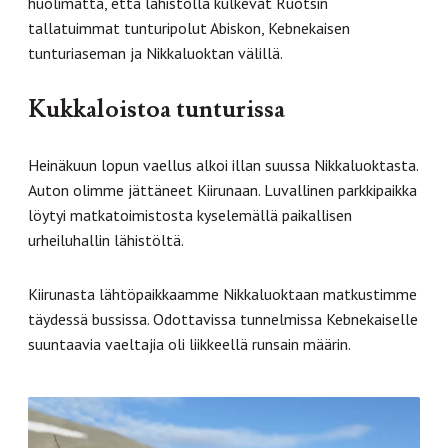
huolimatta, että lähistöllä kulkevat Ruotsin
tallatuimmat tunturipolut Abiskon, Kebnekaisen
tunturiaseman ja Nikkaluoktan välillä.
Kukkaloistoa tunturissa
Heinäkuun lopun vaellus alkoi illan suussa Nikkaluoktasta.
Auton olimme jättäneet Kiirunaan. Luvallinen parkkipaikka
löytyi matkatoimistosta kyselemällä paikallisen
urheiluhallin lähistöltä.
Kiirunasta lähtöpaikkaamme Nikkaluoktaan matkustimme
täydessä bussissa. Odottavissa tunnelmissa Kebnekaiselle
suuntaavia vaeltajia oli liikkeellä runsain määrin.