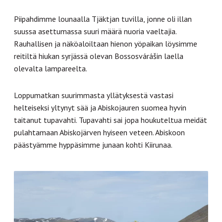
Piipahdimme lounaalla Tjäktjan tuvilla, jonne oli illan
suussa asettumassa suuri määrä nuoria vaeltajia.
Rauhallisen ja näköaloiltaan hienon yöpaikan löysimme
reitiltä hiukan syrjässä olevan Bossosvárášin laella
olevalta lampareelta.
Loppumatkan suurimmasta yllätyksestä vastasi
helteiseksi yltynyt sää ja Abiskojauren suomea hyvin
taitanut tupavahti. Tupavahti sai jopa houkuteltua meidät
pulahtamaan Abiskojärven hyiseen veteen. Abiskoon
päästyämme hyppäsimme junaan kohti Kiirunaa.