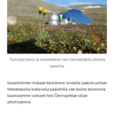
Tunturikeltanot ja ensimmäinen leiri Gármasbáktin pienillä
lammilla.
Suunnitelmien mukaan kävelimme leveällä laakson pohjan
Kebnekaiselle kulkevalla pääreitillä vain kolme kilometriä.
Suuntasimme tunturiin heti Čievrrajohkan sillan
ylitettyämme.