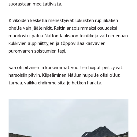
suorastaan meditatiivista.
Kivikoiden keskellä menestyivät lukuisten rupijäkälien
ohella vain jääleinikit. Reitin antoisimmaksi osuudeksi
muodostui paluu Nallon laaksoon leinikkejä valtoimenaan
kukkivien alppiniittyjen ja töppövillaa kasvavien
puronvarren soistumien läpi.
Sää oli pilvinen ja korkeimmat vuorten huiput peittyivät
harsoisiin pilviin. Kiipeäminen Nállun huipulle olisi ollut
turhaa, vaikka ehdimme sitä jo hetken harkita.