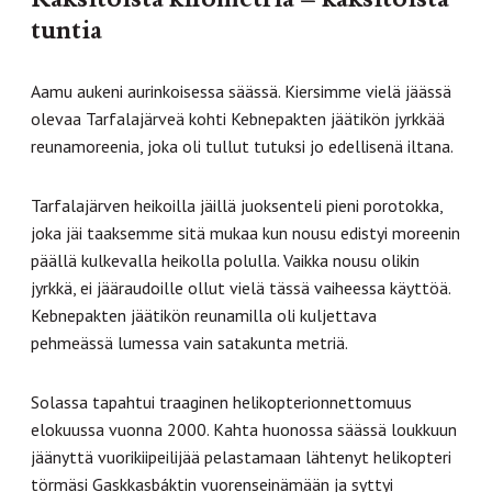
tuntia
Aamu aukeni aurinkoisessa säässä. Kiersimme vielä jäässä
olevaa Tarfalajärveä kohti Kebnepakten jäätikön jyrkkää
reunamoreenia, joka oli tullut tutuksi jo edellisenä iltana.
Tarfalajärven heikoilla jäillä juoksenteli pieni porotokka,
joka jäi taaksemme sitä mukaa kun nousu edistyi moreenin
päällä kulkevalla heikolla polulla. Vaikka nousu olikin
jyrkkä, ei jääraudoille ollut vielä tässä vaiheessa käyttöä.
Kebnepakten jäätikön reunamilla oli kuljettava
pehmeässä lumessa vain satakunta metriä.
Solassa tapahtui traaginen helikopterionnettomuus
elokuussa vuonna 2000. Kahta huonossa säässä loukkuun
jäänyttä vuorikiipeilijää pelastamaan lähtenyt helikopteri
törmäsi Gaskkasbáktin vuorenseinämään ja syttyi