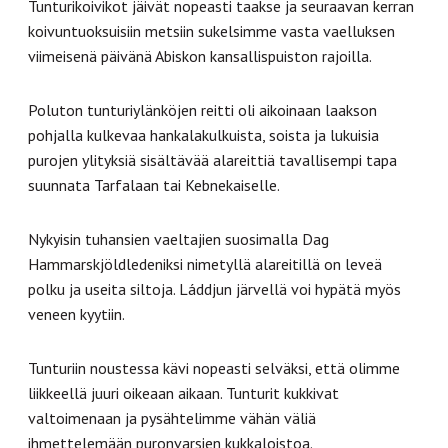
Tunturikoivikot jäivät nopeasti taakse ja seuraavan kerran
koivuntuoksuisiin metsiin sukelsimme vasta vaelluksen
viimeisenä päivänä Abiskon kansallispuiston rajoilla.
Poluton tunturiylänköjen reitti oli aikoinaan laakson
pohjalla kulkevaa hankalakulkuista, soista ja lukuisia
purojen ylityksiä sisältävää alareittiä tavallisempi tapa
suunnata Tarfalaan tai Kebnekaiselle.
Nykyisin tuhansien vaeltajien suosimalla Dag
Hammarskjöldledeniksi nimetyllä alareitillä on leveä
polku ja useita siltoja. Láddjun järvellä voi hypätä myös
veneen kyytiin.
Tunturiin noustessa kävi nopeasti selväksi, että olimme
liikkeellä juuri oikeaan aikaan. Tunturit kukkivat
valtoimenaan ja pysähtelimme vähän väliä
ihmettelemään puronvarsien kukkaloistoa.