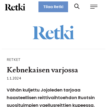
Siirry
Retki-lehti
Tilaa Retki
suoraan
Retkeily,
sisältöön
vaellus,
ulkoilu,
melonta,
maastopyöräily
RETKET
Kebnekaisen varjossa
1.1.2024
Vähän kuljettu Jojoleden tarjoaa
haasteellisen reittivaihtoehdon Ruotsin
suosituimpien vaellusreittien kupeessa.