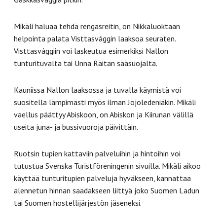
Mikäli haluaa tehdä rengasreitin, on Nikkaluoktaan
helpointa palata Visttasvággin laaksoa seuraten.
Visttasvággiin voi laskeutua esimerkiksi Nallon
tunturituvalta tai Unna Räitan sääsuojalta.
Kauniissa Nallon laaksossa ja tuvalla käymistä voi
suositella lämpimästi myös ilman Jojoledeniäkin. Mikäli
vaellus päättyy Abiskoon, on Abiskon ja Kiirunan välillä
useita juna- ja bussivuoroja päivittäin.
Ruotsin tupien kattaviin palveluihin ja hintoihin voi
tutustua Svenska Turistföreningenin sivuilla. Mikäli aikoo
käyttää tunturitupien palveluja hyväkseen, kannattaa
alennetun hinnan saadakseen liittyä joko Suomen Ladun
tai Suomen hostellijärjestön jäseneksi.