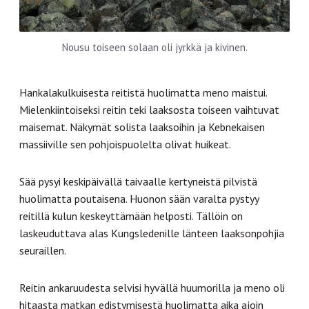
Nousu toiseen solaan oli jyrkkä ja kivinen.
Hankalakulkuisesta reitistä huolimatta meno maistui.
Mielenkiintoiseksi reitin teki laaksosta toiseen vaihtuvat
maisemat. Näkymät solista laaksoihin ja Kebnekaisen
massiiville sen pohjoispuolelta olivat huikeat.
Sää pysyi keskipäivällä taivaalle kertyneistä pilvistä
huolimatta poutaisena. Huonon sään varalta pystyy
reitillä kulun keskeyttämään helposti. Tällöin on
laskeuduttava alas Kungsledenille länteen laaksonpohjia
seuraillen.
Reitin ankaruudesta selvisi hyvällä huumorilla ja meno oli
hitaasta matkan edistymisestä huolimatta aika ajoin