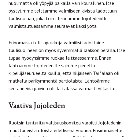
huolimatta oli yöpyjiä paikalla vain kourallinen. Itse
pystytimme telttamme valmiiseen kivistä ladottuun
tuulisuojaan, joka toimi leirinämme Jojoledenille
valmistautuessamme seuraavat kaksi yötä.
Erinomaisia telttapaikkoja valmiiksi ladottuine
tuulisuojineen on myös syvemmällä laakson perällä. Itse
tupaa hyödynsimme ruokaa laittaessamme. Ennen
lähtöämme Jojoledenille saimme pieneltä
kiipeilijäseurueelta kuulla, että hiljaiseen Tarfalaan oli
matkalla parikymmentä partiolaista. Lähtöämme
seuranneina päivinä oli Tarfalassa varmasti vilkasta.
Vaativa Jojoleden
Ruotsin tunturiturvallisuuskomitea varoitti Jojoledenin
muuttuneista oloista edellisenä vuonna. Ensimmäiselle