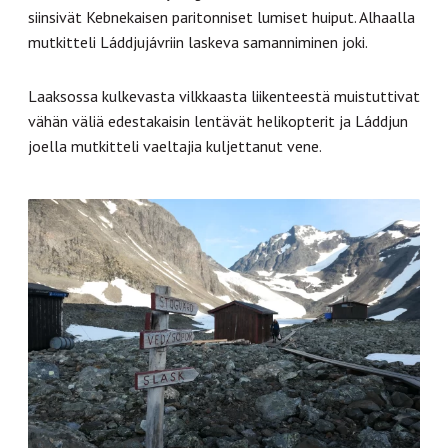
siinsivät Kebnekaisen paritonniset lumiset huiput. Alhaalla
mutkitteli Láddjujávriin laskeva samanniminen joki.
Laaksossa kulkevasta vilkkaasta liikenteestä muistuttivat
vähän väliä edestakaisin lentävät helikopterit ja Láddjun
joella mutkitteli vaeltajia kuljettanut vene.