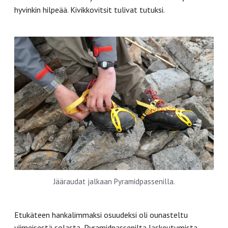
hyvinkin hilpeää. Kivikkovitsit tulivat tutuksi.
Jääraudat jalkaan Pyramidpassenilla.
Etukäteen hankalimmaksi osuudeksi oli ounasteltu
viimeisestä solasta, Pyramidpassenilta laskeutumista.