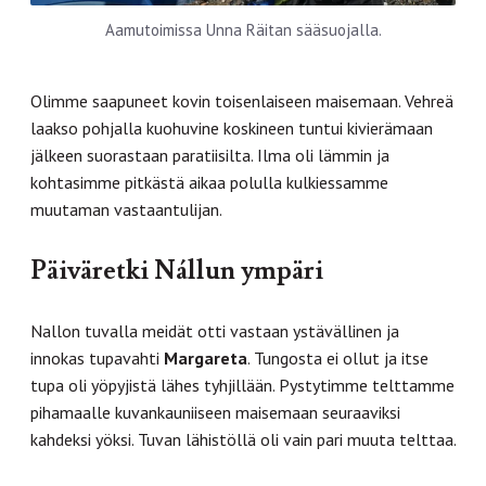
Aamutoimissa Unna Räitan sääsuojalla.
Olimme saapuneet kovin toisenlaiseen maisemaan. Vehreä
laakso pohjalla kuohuvine koskineen tuntui kivierämaan
jälkeen suorastaan paratiisilta. Ilma oli lämmin ja
kohtasimme pitkästä aikaa polulla kulkiessamme
muutaman vastaantulijan.
Päiväretki Nállun ympäri
Nallon tuvalla meidät otti vastaan ystävällinen ja
innokas tupavahti
Margareta
. Tungosta ei ollut ja itse
tupa oli yöpyjistä lähes tyhjillään. Pystytimme telttamme
pihamaalle kuvankauniiseen maisemaan seuraaviksi
kahdeksi yöksi. Tuvan lähistöllä oli vain pari muuta telttaa.