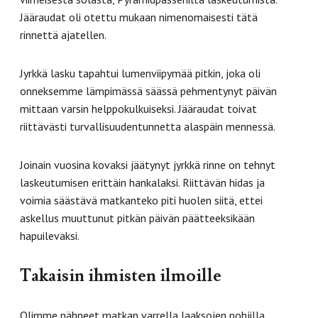
Jääraudat oli otettu mukaan nimenomaisesti tätä
rinnettä ajatellen.
Jyrkkä lasku tapahtui lumenviipymää pitkin, joka oli
onneksemme lämpimässä säässä pehmentynyt päivän
mittaan varsin helppokulkuiseksi. Jääraudat toivat
riittävästi turvallisuudentunnetta alaspäin mennessä.
Joinain vuosina kovaksi jäätynyt jyrkkä rinne on tehnyt
laskeutumisen erittäin hankalaksi. Riittävän hidas ja
voimia säästävä matkanteko piti huolen siitä, ettei
askellus muuttunut pitkän päivän päätteeksikään
hapuilevaksi.
Takaisin ihmisten ilmoille
Olimme nähneet matkan varrella laaksojen pohjilla