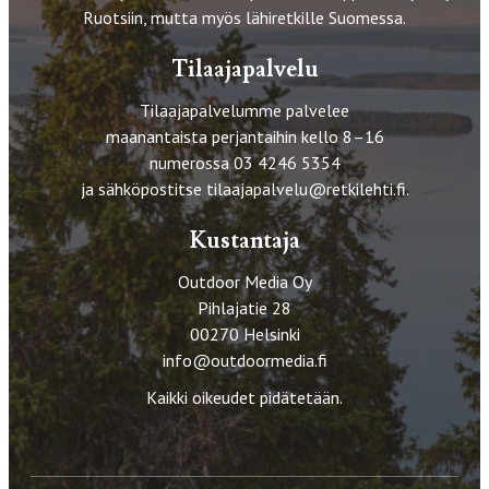
Ruotsiin, mutta myös lähiretkille Suomessa.
Tilaajapalvelu
Tilaajapalvelumme palvelee
maanantaista perjantaihin kello 8–16
numerossa 03 4246 5354
ja sähköpostitse
tilaajapalvelu@retkilehti.fi
.
Kustantaja
Outdoor Media Oy
Pihlajatie 28
00270 Helsinki
info@outdoormedia.fi
Kaikki oikeudet pidätetään.