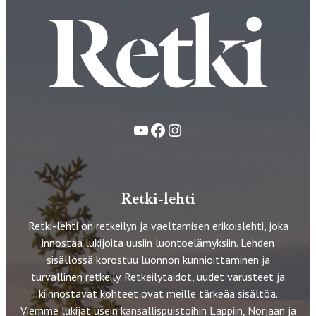
YouTube
Facebook
Instagram
Retki-lehti
Retki-lehti on retkeilyn ja vaeltamisen erikoislehti, joka
innostaa lukijoita uusiin luontoelämyksiin. Lehden
sisällössä korostuu luonnon kunnioittaminen ja
turvallinen retkeily. Retkeilytaidot, uudet varusteet ja
kiinnostavat kohteet ovat meille tärkeää sisältöä.
Viemme lukijat usein kansallispuistoihin Lappiin, Norjaan ja