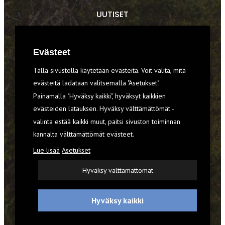
UUTISET
RETKET
Evästeet
TIEDOT & TAIDOT
Tällä sivustolla käytetään evästeitä. Voit valita, mitä
VARUSTEET
evästeitä ladataan valitsemalla "Asetukset".
Painamalla "Hyväksy kaikki", hyväksyt kaikkien
evästeiden latauksen. Hyväksy välttämättömät -
TILAA RETKI-LEHTI
valinta estää kaikki muut, paitsi sivuston toiminnan
kannalta välttämättömät evästeet.
YHTEYSTIEDOT
Lue lisää
Asetukset
REKISTERISELOSTE
Hyväksy välttämättömät
EVÄSTEET
Hyväksy kaikki
© 2026 Retki-lehti