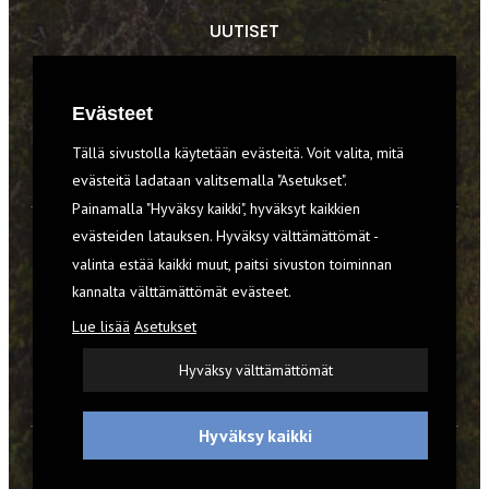
UUTISET
RETKET
Evästeet
TIEDOT & TAIDOT
Tällä sivustolla käytetään evästeitä. Voit valita, mitä
VARUSTEET
evästeitä ladataan valitsemalla "Asetukset".
Painamalla "Hyväksy kaikki", hyväksyt kaikkien
evästeiden latauksen. Hyväksy välttämättömät -
TILAA RETKI-LEHTI
valinta estää kaikki muut, paitsi sivuston toiminnan
kannalta välttämättömät evästeet.
YHTEYSTIEDOT
Lue lisää
Asetukset
REKISTERISELOSTE
Hyväksy välttämättömät
EVÄSTEET
Hyväksy kaikki
© 2026 Retki-lehti