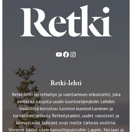
YouTube
Facebook
Instagram
Retki-lehti
Retki-lehti on retkeilyn ja vaeltamisen erikoislehti, joka
innostaa lukijoita uusiin luontoelämyksiin. Lehden
sisällössä korostuu luonnon kunnioittaminen ja
turvallinen retkeily. Retkeilytaidot, uudet varusteet ja
kiinnostavat kohteet ovat meille tärkeää sisältöä.
Viemme lukijat usein kansallispuistoihin Lappiin, Norjaan ja