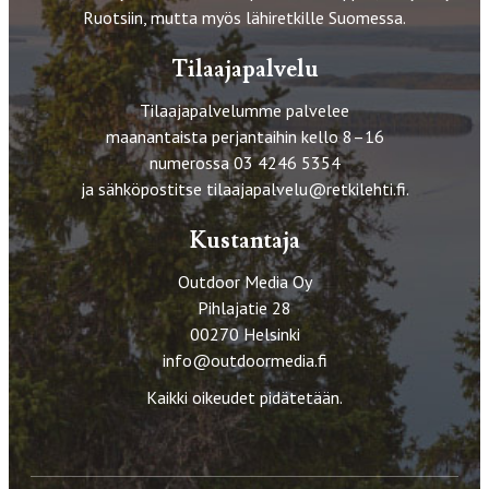
Ruotsiin, mutta myös lähiretkille Suomessa.
Tilaajapalvelu
Tilaajapalvelumme palvelee
maanantaista perjantaihin kello 8–16
numerossa 03 4246 5354
ja sähköpostitse
tilaajapalvelu@retkilehti.fi
.
Kustantaja
Outdoor Media Oy
Pihlajatie 28
00270 Helsinki
info@outdoormedia.fi
Kaikki oikeudet pidätetään.