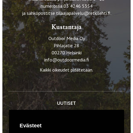
numerossa 03 4246 5354
ja sähköpostitse
tilaajapalvelu@retkilehti.fi
.
Kustantaja
Outdoor Media Oy
Pihlajatie 28
00270 Helsinki
info@outdoormedia.fi
Kaikki oikeudet pidätetään.
UUTISET
RETKET
Evästeet
TIEDOT & TAIDOT