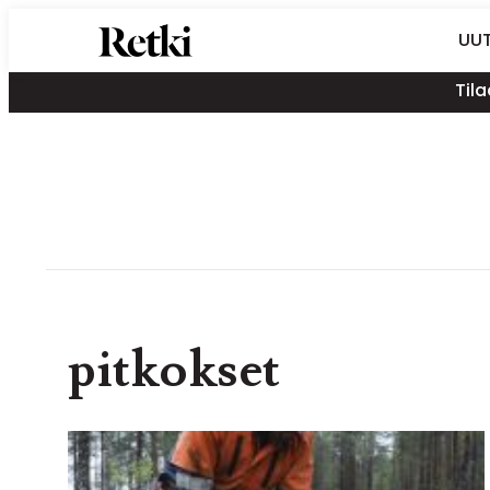
Siirry
Retki-lehti
UUT
suoraan
Retkeily,
sisältöön
Tila
vaellus,
ulkoilu,
melonta,
maastopyöräily
pitkokset