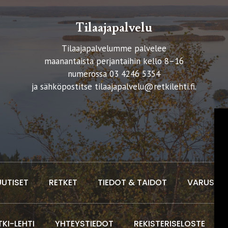
Tilaajapalvelu
Tilaajapalvelumme palvelee
maanantaista perjantaihin kello 8–16
numerossa 03 4246 5354
ja sähköpostitse
tilaajapalvelu@retkilehti.fi
.
UUTISET
RETKET
TIEDOT & TAIDOT
VARUSTEE
TKI-LEHTI
YHTEYSTIEDOT
REKISTERISELOSTE