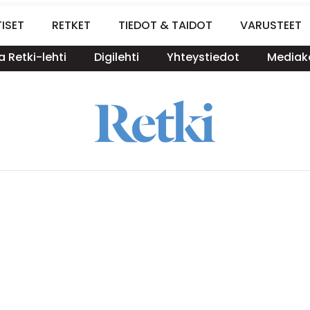
ISET
RETKET
TIEDOT & TAIDOT
VARUSTEET
a Retki-lehti
Digilehti
Yhteystiedot
Mediako