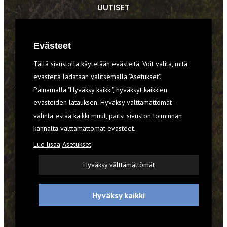
UUTISET
RETKET
Evästeet
TIEDOT & TAIDOT
Tällä sivustolla käytetään evästeitä. Voit valita, mitä
VARUSTEET
evästeitä ladataan valitsemalla "Asetukset".
Painamalla "Hyväksy kaikki", hyväksyt kaikkien
evästeiden latauksen. Hyväksy välttämättömät -
TILAA RETKI-LEHTI
valinta estää kaikki muut, paitsi sivuston toiminnan
kannalta välttämättömät evästeet.
YHTEYSTIEDOT
Lue lisää
Asetukset
REKISTERISELOSTE
Hyväksy välttämättömät
EVÄSTEET
Hyväksy kaikki
© 2026 Retki-lehti