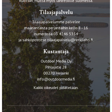
Ruotsiin, mutta myös lähiretkille Suomessa.
Tilaajapalvelu
Tilaajapalvelumme palvelee
maanantaista perjantaihin kello 8–16
numerossa 03 4246 5354
ja sähköpostitse
tilaajapalvelu@retkilehti.fi
.
Kustantaja
Outdoor Media Oy
Pihlajatie 28
00270 Helsinki
info@outdoormedia.fi
Kaikki oikeudet pidätetään.