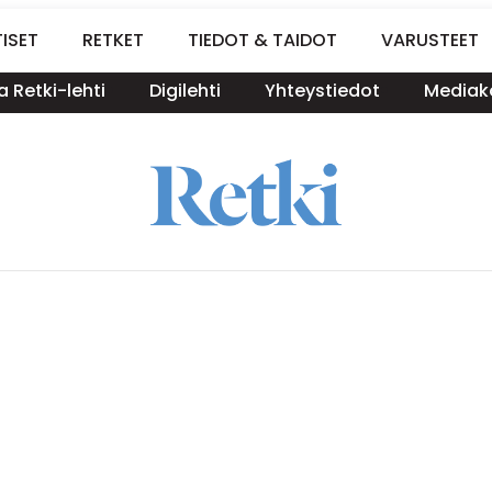
ISET
RETKET
TIEDOT & TAIDOT
VARUSTEET
a Retki-lehti
Digilehti
Yhteystiedot
Mediako