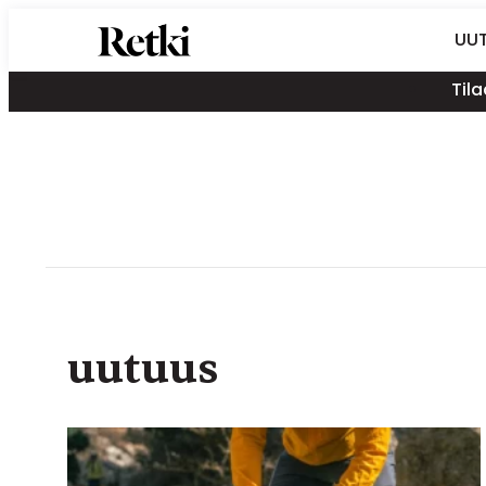
Siirry
Retki-lehti
UUT
suoraan
Retkeily,
sisältöön
Tila
vaellus,
ulkoilu,
melonta,
maastopyöräily
uutuus