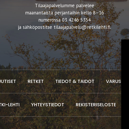
Tilaajapalvelumme palvelee
maanantaista perjantaihin kello 8–16
numerossa 03 4246 5354
ja sähköpostitse
tilaajapalvelu@retkilehti.fi
.
UUTISET
RETKET
TIEDOT & TAIDOT
VARUSTEE
TKI-LEHTI
YHTEYSTIEDOT
REKISTERISELOSTE