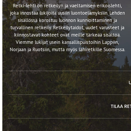
Retki-lehti on retkeilyn ja vaeltamisen erikoislehti,
joka innostaa lukijoita uusiin luontoelämyksiin. Lehden
sisällössä korostuu luonnon kunnioittaminen ja
turvallinen retkeily. Retkeilytaidot, uudet varusteet ja
kiinnostavat kohteet ovat meille tärkeää sisältöä.
Viemme lukijat usein kansallispuistoihin Lappiin,
Norjaan ja Ruotsiin, mutta myös lähiretkille Suomessa.
TILAA RE