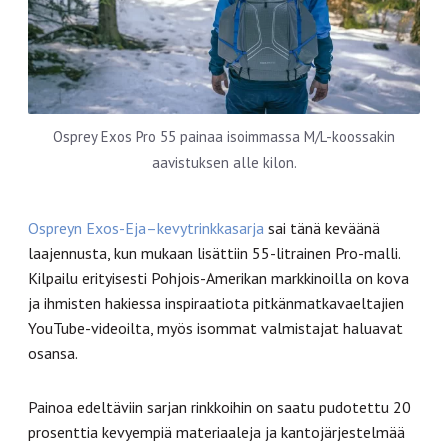
Osprey Exos Pro 55 painaa isoimmassa M/L-koossakin
aavistuksen alle kilon.
Ospreyn
Exos-Eja–kevytrinkkasarja
sai tänä keväänä
laajennusta, kun mukaan lisättiin 55-litrainen Pro-malli.
Kilpailu erityisesti Pohjois-Amerikan markkinoilla on kova
ja ihmisten hakiessa inspiraatiota pitkänmatkavaeltajien
YouTube-videoilta, myös isommat valmistajat haluavat
osansa.
Painoa edeltäviin sarjan rinkkoihin on saatu pudotettu 20
prosenttia kevyempiä materiaaleja ja kantojärjestelmää