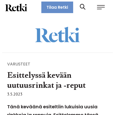
Siirry
Retki-lehti
Tilaa Retki
suoraan
Retkeily,
sisältöön
vaellus,
ulkoilu,
melonta,
maastopyöräily
VARUSTEET
Esittelyssä kevään
uutuusrinkat ja -reput
3.5.2023
Tänä keväänä esiteltiin lukuisia uusia
rinkkoja ja reppuja. Esittelemme tässä