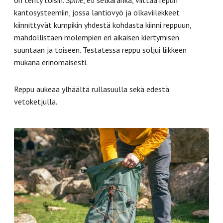
on tehty toisin.
Spine
, eli selkäranka, viittaa repun
kantosysteemiin, jossa lantiovyö ja olkaviilekkeet
kiinnittyvät kumpikin yhdestä kohdasta kiinni reppuun,
mahdollistaen molempien eri aikaisen kiertymisen
suuntaan ja toiseen. Testatessa reppu soljui liikkeen
mukana erinomaisesti.
Reppu aukeaa ylhäältä rullasuulla sekä edestä
vetoketjulla.