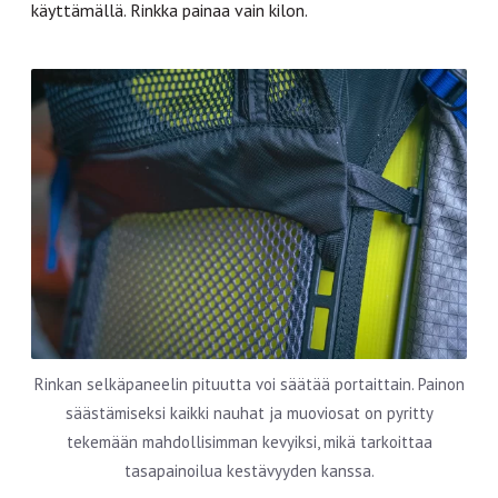
käyttämällä. Rinkka painaa vain kilon.
Rinkan selkäpaneelin pituutta voi säätää portaittain. Painon
säästämiseksi kaikki nauhat ja muoviosat on pyritty
tekemään mahdollisimman kevyiksi, mikä tarkoittaa
tasapainoilua kestävyyden kanssa.