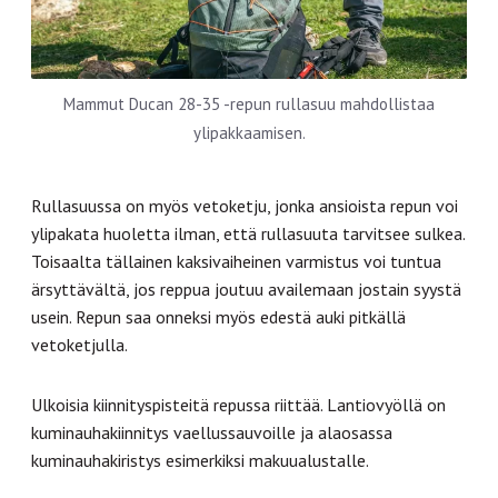
Mammut Ducan 28-35 -repun rullasuu mahdollistaa
ylipakkaamisen.
Rullasuussa on myös vetoketju, jonka ansioista repun voi
ylipakata huoletta ilman, että rullasuuta tarvitsee sulkea.
Toisaalta tällainen kaksivaiheinen varmistus voi tuntua
ärsyttävältä, jos reppua joutuu availemaan jostain syystä
usein. Repun saa onneksi myös edestä auki pitkällä
vetoketjulla.
Ulkoisia kiinnityspisteitä repussa riittää. Lantiovyöllä on
kuminauhakiinnitys vaellussauvoille ja alaosassa
kuminauhakiristys esimerkiksi makuualustalle.