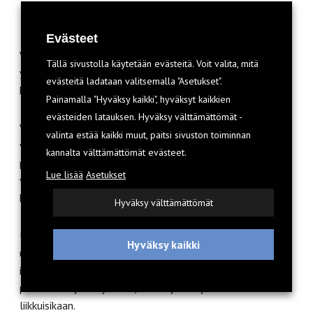
Minigrip-pussin salpasulkua.
Evästeet
Vetoketjuratkaisu mahdollistaa juomarakon täyttämisen
Tällä sivustolla käytetään evästeitä. Voit valita, mitä
ylälaitaan asti. Vetoketju pitää vettä pienestä ratkaisua
evästeitä ladataan valitsemalla "Asetukset".
kohtaan koetusta jännityksestä huolimatta.
Painamalla "Hyväksy kaikki", hyväksyt kaikkien
evästeiden latauksen. Hyväksy välttämättömät -
Vetoketjun sulkeminen loppuun asti vaatii hieman
valinta estää kaikki muut, paitsi sivuston toiminnan
voimakkaamman vedon, mikä pistää miettimään, kuinka
kannalta välttämättömät evästeet.
pitkään vetoketju säilyy toimintakuntoisena. Laatu ja
Lue lisää
Asetukset
viimeistely vaikuttavat kuitenkin erinomaisilta, joten
huolet häilynevät käytön myötä.
Hyväksy välttämättömät
Uusi Fusion-juomarakko löytyy muun muassa
Hyväksy kaikki
uudistetuista Octane-sarjan juomarepuista. Sarjan
isommat 12- ja 22-litraiset versiot sopivat myös
päiväretkelijän käyttöön, vaikka juoksujalkaa ei
liikkuisikaan.