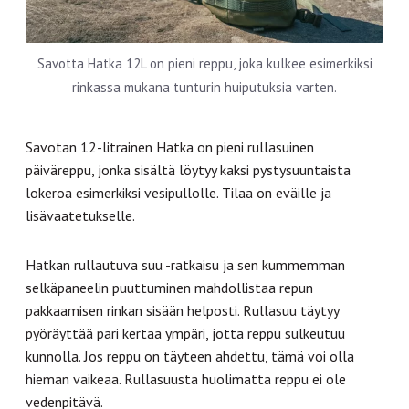
Savotta Hatka 12L on pieni reppu, joka kulkee esimerkiksi
rinkassa mukana tunturin huiputuksia varten.
Savotan
12-litrainen Hatka on pieni rullasuinen
päiväreppu, jonka sisältä löytyy kaksi pystysuuntaista
lokeroa esimerkiksi vesipullolle. Tilaa on eväille ja
lisävaatetukselle.
Hatkan rullautuva suu -ratkaisu ja sen kummemman
selkäpaneelin puuttuminen mahdollistaa repun
pakkaamisen rinkan sisään helposti. Rullasuu täytyy
pyöräyttää pari kertaa ympäri, jotta reppu sulkeutuu
kunnolla. Jos reppu on täyteen ahdettu, tämä voi olla
hieman vaikeaa. Rullasuusta huolimatta reppu ei ole
vedenpitävä.