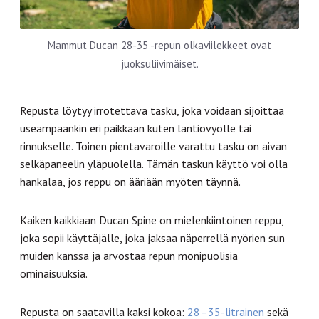
Mammut Ducan 28-35 -repun olkaviilekkeet ovat
juoksuliivimäiset.
Repusta löytyy irrotettava tasku, joka voidaan sijoittaa
useampaankin eri paikkaan kuten lantiovyölle tai
rinnukselle. Toinen pientavaroille varattu tasku on aivan
selkäpaneelin yläpuolella. Tämän taskun käyttö voi olla
hankalaa, jos reppu on ääriään myöten täynnä.
Kaiken kaikkiaan Ducan Spine on mielenkiintoinen reppu,
joka sopii käyttäjälle, joka jaksaa näperrellä nyörien sun
muiden kanssa ja arvostaa repun monipuolisia
ominaisuuksia.
Repusta on saatavilla kaksi kokoa:
28–35-litrainen
sekä