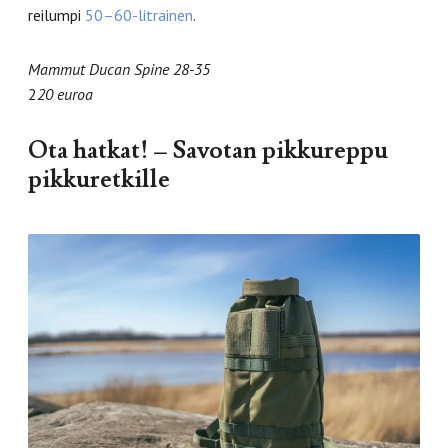
reilumpi
50–60-litrainen
.
Mammut Ducan Spine 28-35
2
20 euroa
Ota hatkat! – Savotan pikkureppu
pikkuretkille