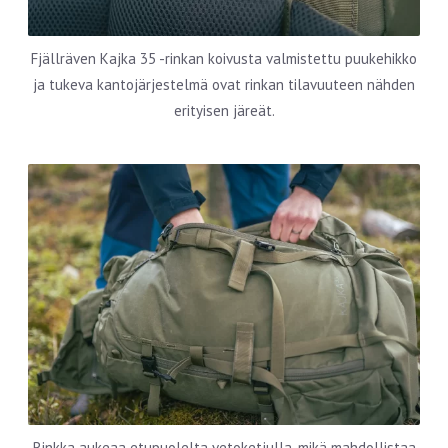
Fjällräven Kajka 35 -rinkan koivusta valmistettu puukehikko
ja tukeva kantojärjestelmä ovat rinkan tilavuuteen nähden
erityisen järeät.
Rinkka aukeaa etupuolelta vetoketjulla, mikä mahdollistaa