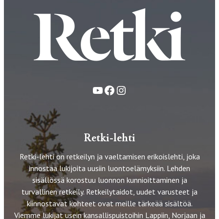
YouTube
Facebook
Instagram
Retki-lehti
Retki-lehti on retkeilyn ja vaeltamisen erikoislehti, joka
innostaa lukijoita uusiin luontoelämyksiin. Lehden
sisällössä korostuu luonnon kunnioittaminen ja
turvallinen retkeily. Retkeilytaidot, uudet varusteet ja
kiinnostavat kohteet ovat meille tärkeää sisältöä.
Viemme lukijat usein kansallispuistoihin Lappiin, Norjaan ja