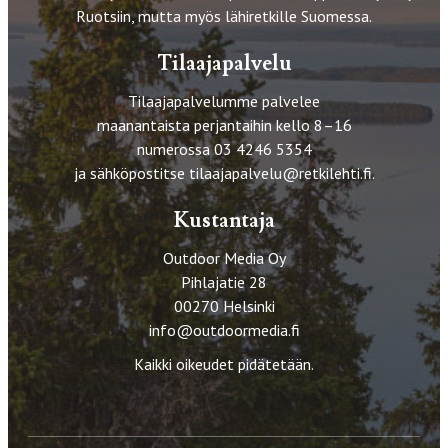
Ruotsiin, mutta myös lähiretkille Suomessa.
Tilaajapalvelu
Tilaajapalvelumme palvelee
maanantaista perjantaihin kello 8–16
numerossa 03 4246 5354
ja sähköpostitse
tilaajapalvelu@retkilehti.fi
.
Kustantaja
Outdoor Media Oy
Pihlajatie 28
00270 Helsinki
info@outdoormedia.fi
Kaikki oikeudet pidätetään.