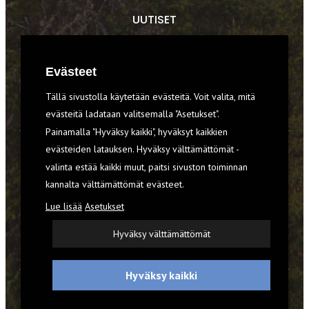
UUTISET
RETKET
Evästeet
TIEDOT & TAIDOT
Tällä sivustolla käytetään evästeitä. Voit valita, mitä
VARUSTEET
evästeitä ladataan valitsemalla "Asetukset".
Painamalla "Hyväksy kaikki", hyväksyt kaikkien
evästeiden latauksen. Hyväksy välttämättömät -
TILAA RETKI-LEHTI
valinta estää kaikki muut, paitsi sivuston toiminnan
kannalta välttämättömät evästeet.
YHTEYSTIEDOT
Lue lisää
Asetukset
REKISTERISELOSTE
Hyväksy välttämättömät
EVÄSTEET
Hyväksy kaikki
© 2026 Retki-lehti