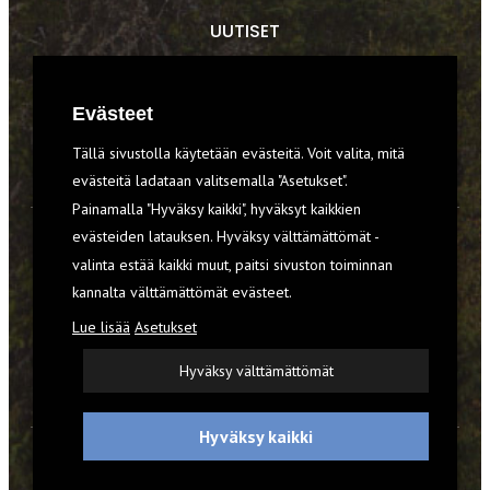
UUTISET
RETKET
Evästeet
TIEDOT & TAIDOT
Tällä sivustolla käytetään evästeitä. Voit valita, mitä
VARUSTEET
evästeitä ladataan valitsemalla "Asetukset".
Painamalla "Hyväksy kaikki", hyväksyt kaikkien
evästeiden latauksen. Hyväksy välttämättömät -
TILAA RETKI-LEHTI
valinta estää kaikki muut, paitsi sivuston toiminnan
kannalta välttämättömät evästeet.
YHTEYSTIEDOT
Lue lisää
Asetukset
REKISTERISELOSTE
Hyväksy välttämättömät
EVÄSTEET
Hyväksy kaikki
© 2026 Retki-lehti