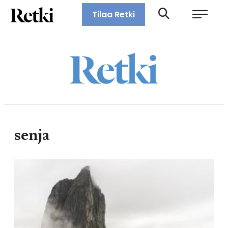
Siirry
Retki-lehti
Tilaa Retki
suoraan
Retkeily,
sisältöön
vaellus,
ulkoilu,
melonta,
maastopyöräily
senja