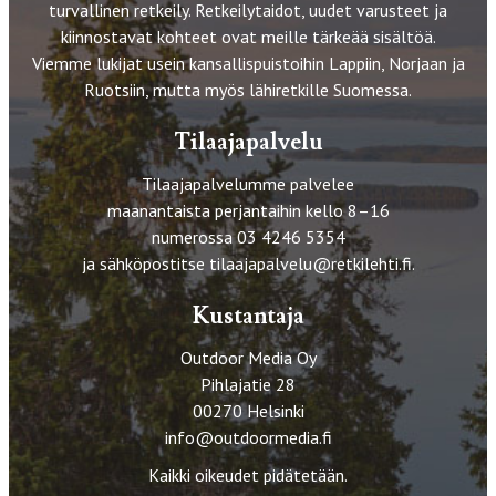
turvallinen retkeily. Retkeilytaidot, uudet varusteet ja
kiinnostavat kohteet ovat meille tärkeää sisältöä.
Viemme lukijat usein kansallispuistoihin Lappiin, Norjaan ja
Ruotsiin, mutta myös lähiretkille Suomessa.
Tilaajapalvelu
Tilaajapalvelumme palvelee
maanantaista perjantaihin kello 8–16
numerossa 03 4246 5354
ja sähköpostitse
tilaajapalvelu@retkilehti.fi
.
Kustantaja
Outdoor Media Oy
Pihlajatie 28
00270 Helsinki
info@outdoormedia.fi
Kaikki oikeudet pidätetään.