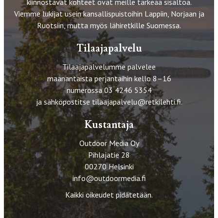
kiinnostavat kohteet ovat meille tärkeää sisältöä.
Viemme lukijat usein kansallispuistoihin Lappiin, Norjaan ja
Ruotsiin, mutta myös lähiretkille Suomessa.
Tilaajapalvelu
Tilaajapalvelumme palvelee
maanantaista perjantaihin kello 8–16
numerossa 03 4246 5354
ja sähköpostitse
tilaajapalvelu@retkilehti.fi
.
Kustantaja
Outdoor Media Oy
Pihlajatie 28
00270 Helsinki
info@outdoormedia.fi
Kaikki oikeudet pidätetään.