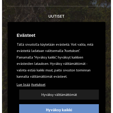
UUTISET
RETKET
Evästeet
TIEDOT & TAIDOT
Tällä sivustolla käytetään evästeitä. Voit valita, mitä
VARUSTEET
evästeitä ladataan valitsemalla "Asetukset".
Painamalla "Hyväksy kaikki", hyväksyt kaikkien
evästeiden latauksen. Hyväksy välttämättömät -
TILAA RETKI-LEHTI
valinta estää kaikki muut, paitsi sivuston toiminnan
kannalta välttämättömät evästeet.
YHTEYSTIEDOT
Lue lisää
Asetukset
REKISTERISELOSTE
Hyväksy välttämättömät
EVÄSTEET
Hyväksy kaikki