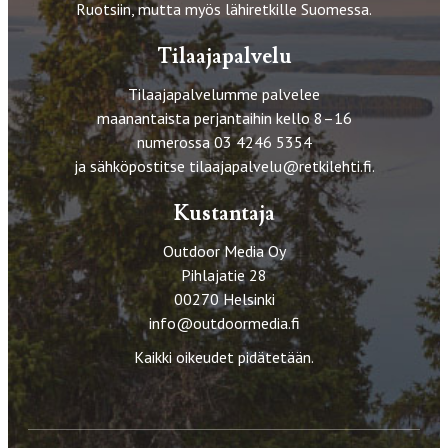
Ruotsiin, mutta myös lähiretkille Suomessa.
Tilaajapalvelu
Tilaajapalvelumme palvelee
maanantaista perjantaihin kello 8–16
numerossa 03 4246 5354
ja sähköpostitse
tilaajapalvelu@retkilehti.fi
.
Kustantaja
Outdoor Media Oy
Pihlajatie 28
00270 Helsinki
info@outdoormedia.fi
Kaikki oikeudet pidätetään.