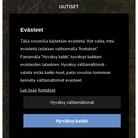
UUTISET
RETKET
Evästeet
TIEDOT & TAIDOT
Tällä sivustolla käytetään evästeitä. Voit valita, mitä
VARUSTEET
evästeitä ladataan valitsemalla "Asetukset".
Painamalla "Hyväksy kaikki", hyväksyt kaikkien
evästeiden latauksen. Hyväksy välttämättömät -
TILAA RETKI-LEHTI
valinta estää kaikki muut, paitsi sivuston toiminnan
kannalta välttämättömät evästeet.
YHTEYSTIEDOT
Lue lisää
Asetukset
REKISTERISELOSTE
Hyväksy välttämättömät
EVÄSTEET
Hyväksy kaikki
© 2026 Retki-lehti