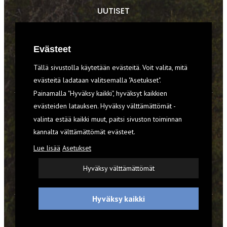
UUTISET
RETKET
Evästeet
TIEDOT & TAIDOT
Tällä sivustolla käytetään evästeitä. Voit valita, mitä
VARUSTEET
evästeitä ladataan valitsemalla "Asetukset".
Painamalla "Hyväksy kaikki", hyväksyt kaikkien
evästeiden latauksen. Hyväksy välttämättömät -
TILAA RETKI-LEHTI
valinta estää kaikki muut, paitsi sivuston toiminnan
kannalta välttämättömät evästeet.
YHTEYSTIEDOT
Lue lisää
Asetukset
REKISTERISELOSTE
Hyväksy välttämättömät
EVÄSTEET
Hyväksy kaikki
© 2026 Retki-lehti