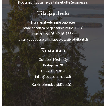
Ruotsiin, mutta myös lähiretkille Suomessa.
Tilaajapalvelu
Tilaajapalvelumme palvelee
maanantaista perjantaihin kello 8–16
numerossa 03 4246 5354
ja sähköpostitse
tilaajapalvelu@retkilehti.fi
.
Kustantaja
Outdoor Media Oy
Pihlajatie 28
00270 Helsinki
info@outdoormedia.fi
Kaikki oikeudet pidätetään.