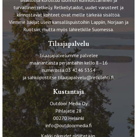
sisällössä korostuu luonnon kunnioittaminen ja
turvallinen retkeily. Retkeilytaidot, uudet varusteet ja
kiinnostavat kohteet ovat meille tärkeää sisältöä.
Viemme lukijat usein kansallispuistoihin Lappiin, Norjaan ja
Ruotsiin, mutta myös lähiretkille Suomessa.
Tilaajapalvelu
Tilaajapalvelumme palvelee
maanantaista perjantaihin kello 8–16
numerossa 03 4246 5354
ja sähköpostitse
tilaajapalvelu@retkilehti.fi
.
Kustantaja
Outdoor Media Oy
Pihlajatie 28
00270 Helsinki
info@outdoormedia.fi
Kaikki oikeudet pidätetään.