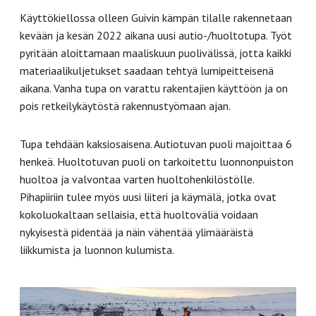
Käyttökiellossa olleen Guivin kämpän tilalle rakennetaan
kevään ja kesän 2022 aikana uusi autio-/huoltotupa. Työt
pyritään aloittamaan maaliskuun puolivälissä, jotta kaikki
materiaalikuljetukset saadaan tehtyä lumipeitteisenä
aikana. Vanha tupa on varattu rakentajien käyttöön ja on
pois retkeilykäytöstä rakennustyömaan ajan.
Tupa tehdään kaksiosaisena. Autiotuvan puoli majoittaa 6
henkeä. Huoltotuvan puoli on tarkoitettu luonnonpuiston
huoltoa ja valvontaa varten huoltohenkilöstölle.
Pihapiiriin tulee myös uusi liiteri ja käymälä, jotka ovat
kokoluokaltaan sellaisia, että huoltoväliä voidaan
nykyisestä pidentää ja näin vähentää ylimääräistä
liikkumista ja luonnon kulumista.