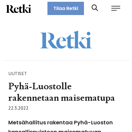
Siirry
Retki-lehti
Tilaa Retki
suoraan
Retkeily,
sisältöön
vaellus,
ulkoilu,
melonta,
maastopyöräily
UUTISET
Pyhä-Luostolle
rakennetaan maisematupa
22.3.2022
Metsähallitus rakentaa Pyhä-Luoston
kansallispuistoon maisematuvan.