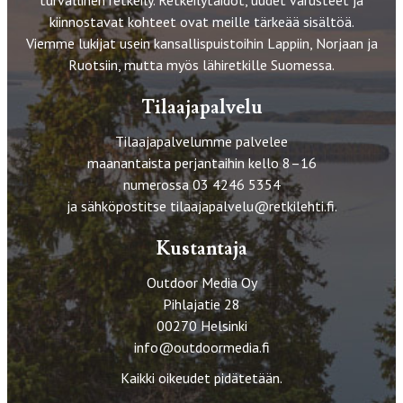
kiinnostavat kohteet ovat meille tärkeää sisältöä.
Viemme lukijat usein kansallispuistoihin Lappiin, Norjaan ja
Ruotsiin, mutta myös lähiretkille Suomessa.
Tilaajapalvelu
Tilaajapalvelumme palvelee
maanantaista perjantaihin kello 8–16
numerossa 03 4246 5354
ja sähköpostitse
tilaajapalvelu@retkilehti.fi
.
Kustantaja
Outdoor Media Oy
Pihlajatie 28
00270 Helsinki
info@outdoormedia.fi
Kaikki oikeudet pidätetään.