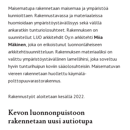
Maisematupa rakennetaan maisemaa ja ympäristöä
kunnioittaen. Rakennustavassa ja materiaaleissa
huomioidaan ympäristöystävällisyys sekä välillä
ankaratkin tunturiolosuhteet. Rakennuksen on
suunnitellut LUO arkkitehdit Oy:n arkkitehti
Miia
Mäkinen
, joka on erikoistunut luonnonläheiseen
arkkitehtisuunnitteluun. Rakennuksen materiaaliksi on
valittu ympäristöystävällinen lamellihirsi, joka soveltuu
hyvin tunturihuipun koviin sääolosuhteisiin. Maisematuvan
viereen rakennetaan huollettu käymälä-
polttopuuvarastorakennus.
Rakennustyöt aloitetaan kesällä 2022.
Kevon luonnonpuistoon
rakennetaan uusi autiotupa