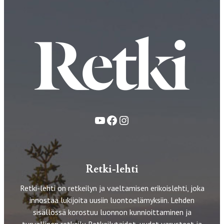
YouTube
Facebook
Instagram
Retki-lehti
Retki-lehti on retkeilyn ja vaeltamisen erikoislehti, joka
innostaa lukijoita uusiin luontoelämyksiin. Lehden
sisällössä korostuu luonnon kunnioittaminen ja
turvallinen retkeily. Retkeilytaidot, uudet varusteet ja