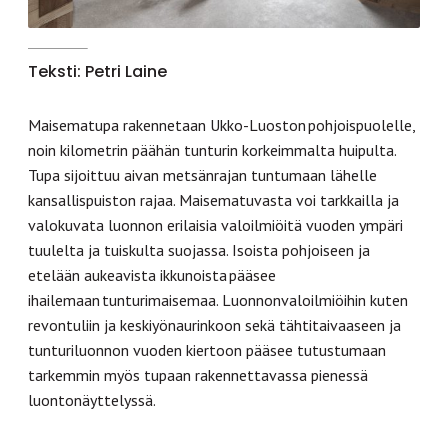
Teksti: Petri Laine
Maisematupa rakennetaan Ukko-Luoston pohjoispuolelle,
noin kilometrin päähän tunturin korkeimmalta huipulta.
Tupa sijoittuu aivan metsänrajan tuntumaan lähelle
kansallispuiston rajaa. Maisematuvasta voi tarkkailla ja
valokuvata luonnon erilaisia valoilmiöitä vuoden ympäri
tuulelta ja tuiskulta suojassa. Isoista pohjoiseen ja
etelään aukeavista ikkunoista pääsee
ihailemaan tunturimaisemaa. Luonnonvaloilmiöihin kuten
revontuliin ja keskiyönaurinkoon sekä tähtitaivaaseen ja
tunturiluonnon vuoden kiertoon pääsee tutustumaan
tarkemmin myös tupaan rakennettavassa pienessä
luontonäyttelyssä.